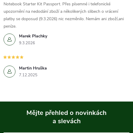
Notebook Starter Kit Passport. Přes písemné i telefonické
upozornění na nedodání zboží a několikerých slibech o vrácení
platby se doposud (9.3.2026) nic nezměnilo. Nemám ani zboží,ani
peníze.
Marek Plachky
9.3.2026
Martin Hruška
7.12.2025
Mějte přehled o novinkách
a slevách
Z