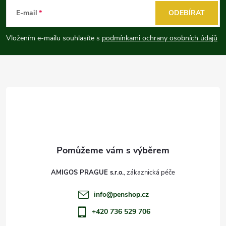
á
E-mail
ODEBÍRAT
p
Vložením e-mailu souhlasíte s
podmínkami ochrany osobních údajů
a
t
í
AMIGOS PRAGUE s.r.o.
info
@
penshop.cz
+420 736 529 706