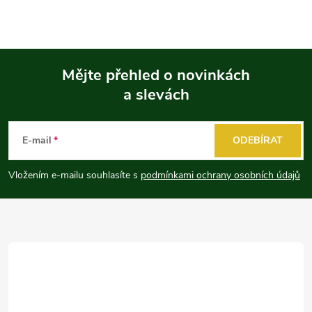
Mějte přehled o novinkách
a slevách
Z
á
E-mail
ODEBÍRAT
p
Vložením e-mailu souhlasíte s
podmínkami ochrany osobních údajů
a
t
í