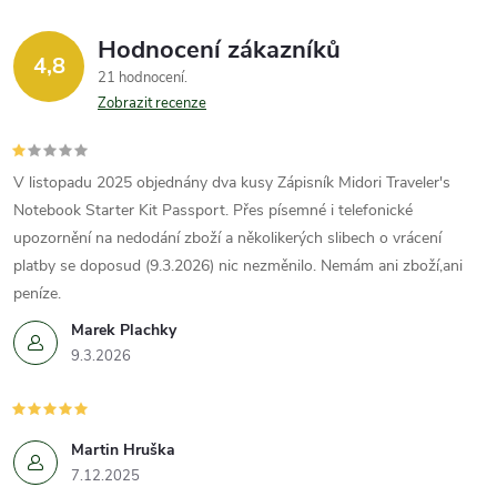
y
Hodnocení zákazníků
v
4,8
21 hodnocení
ý
Zobrazit recenze
p
V listopadu 2025 objednány dva kusy Zápisník Midori Traveler's
i
Notebook Starter Kit Passport. Přes písemné i telefonické
s
upozornění na nedodání zboží a několikerých slibech o vrácení
platby se doposud (9.3.2026) nic nezměnilo. Nemám ani zboží,ani
u
peníze.
Marek Plachky
9.3.2026
Martin Hruška
7.12.2025