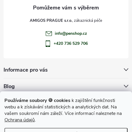
AMIGOS PRAGUE s.r.o.
info
@
penshop.cz
+420 736 529 706
Informace pro vás
Blog
Archiv
Používáme soubory 🍪 cookies
k zajištění funkčnosti
webu a k získávání statistických a analytických dat. Na
Přijímáme online platby
vašem soukromí nám záleží. Více informací naleznete na
Ochrana údajů
.