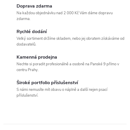
u
k
v
Doprava zdarma
k
Na každou objednávku nad 2 000 Kč Vám dáme dopravu
l
t
zdarma.
t
á
Rychlé dodání
ů
Velký sortiment držíme skladem, nebo jej obratem získáváme od
ů
d
dodavatelů.
a
Kamenná prodejna
c
Nechte si poradit profesionálně a osobně na Panské 9 přímo v
centru Prahy.
í
Široké portfolio příslušenství
p
S námi nemusíte mít obavu o náplně a další nejen psací
příslušenství.
r
v
k