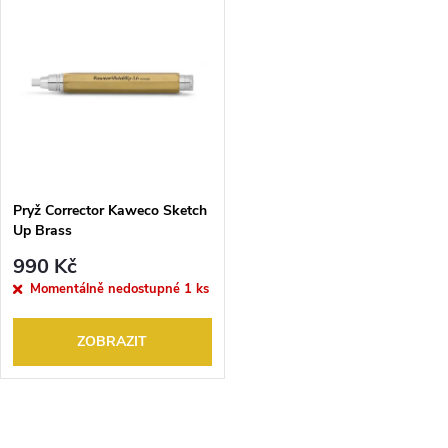
V
Nejprodávanější
z
ý
Abecedně
e
p
n
i
í
s
p
Pryž Corrector Kaweco Sketch
Up Brass
p
r
990 Kč
r
Momentálně nedostupné
1 ks
o
o
ZOBRAZIT
d
d
u
O