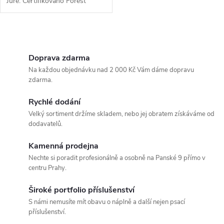
u
Juře. Certifikováno Forest
k
Stewardship Council. Tvrdost
k
HB. Tužka je chráněna několika
t
vrstvami laku na vodní bázi.
O
t
Konec...
ů
v
Doprava zdarma
ů
Na každou objednávku nad 2 000 Kč Vám dáme dopravu
l
zdarma.
á
Rychlé dodání
Velký sortiment držíme skladem, nebo jej obratem získáváme od
d
dodavatelů.
a
Kamenná prodejna
c
Nechte si poradit profesionálně a osobně na Panské 9 přímo v
centru Prahy.
í
Široké portfolio příslušenství
p
S námi nemusíte mít obavu o náplně a další nejen psací
příslušenství.
r