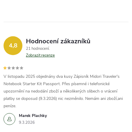
v
k
y
Hodnocení zákazníků
v
4,8
21 hodnocení
ý
Zobrazit recenze
p
V listopadu 2025 objednány dva kusy Zápisník Midori Traveler's
i
Notebook Starter Kit Passport. Přes písemné i telefonické
s
upozornění na nedodání zboží a několikerých slibech o vrácení
platby se doposud (9.3.2026) nic nezměnilo. Nemám ani zboží,ani
u
peníze.
Marek Plachky
9.3.2026