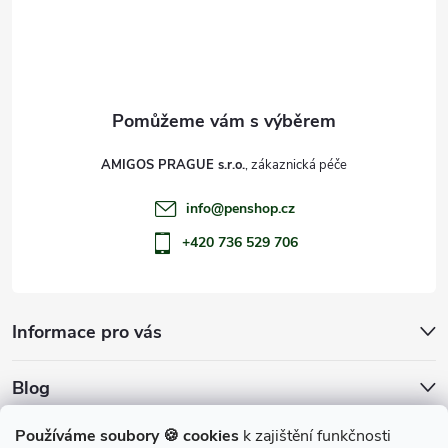
t
í
AMIGOS PRAGUE s.r.o.
info
@
penshop.cz
+420 736 529 706
Informace pro vás
Blog
Archiv
Používáme soubory 🍪 cookies
k zajištění funkčnosti