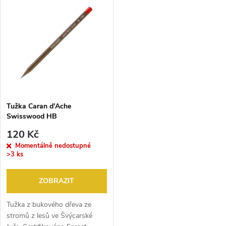
V
Nejprodávanější
z
ý
Abecedně
e
p
n
i
í
s
p
Tužka Caran d'Ache
Swisswood HB
p
r
120 Kč
r
Momentálně nedostupné
>3 ks
o
o
ZOBRAZIT
d
d
Tužka z bukového dřeva ze
u
stromů z lesů ve Švýcarské