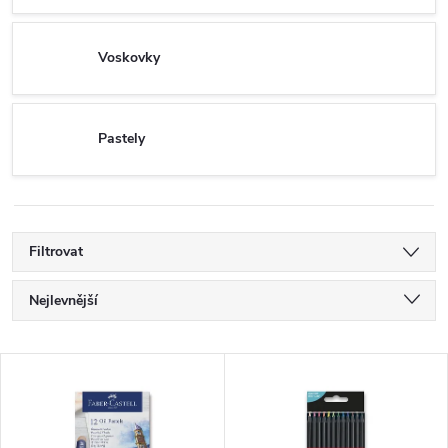
Voskovky
Pastely
Filtrovat
Ř
Nejlevnější
a
Nejdražší
V
Nejprodávanější
z
ý
Abecedně