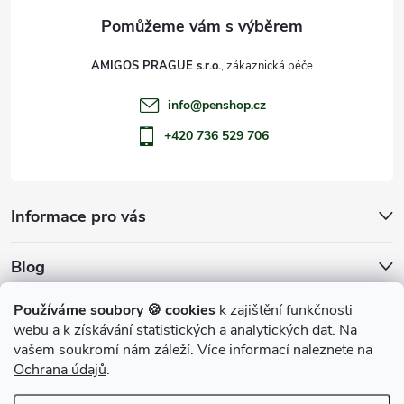
AMIGOS PRAGUE s.r.o.
info
@
penshop.cz
+420 736 529 706
Informace pro vás
Blog
Archiv
Používáme soubory 🍪 cookies
k zajištění funkčnosti
webu a k získávání statistických a analytických dat. Na
Přijímáme online platby
vašem soukromí nám záleží. Více informací naleznete na
Ochrana údajů
.