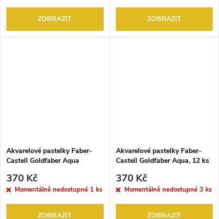
ZOBRAZIT
ZOBRAZIT
Akvarelové pastelky Faber-
Akvarelové pastelky Faber-
Castell Goldfaber Aqua
Castell Goldfaber Aqua, 12 ks
watercolour pencil v plech.
370 Kč
370 Kč
Krabičce 12
Momentálně nedostupné
1 ks
Momentálně nedostupné
3 ks
ZOBRAZIT
ZOBRAZIT