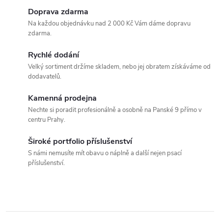
d
á
Doprava zdarma
a
n
Na každou objednávku nad 2 000 Kč Vám dáme dopravu
zdarma.
k
c
o
Rychlé dodání
í
v
Velký sortiment držíme skladem, nebo jej obratem získáváme od
dodavatelů.
á
p
n
Kamenná prodejna
r
í
Nechte si poradit profesionálně a osobně na Panské 9 přímo v
centru Prahy.
v
k
Široké portfolio příslušenství
S námi nemusíte mít obavu o náplně a další nejen psací
y
příslušenství.
v
ý