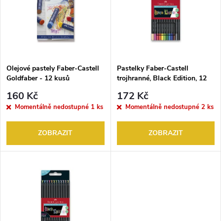
e
p
n
i
í
s
p
Olejové pastely Faber-Castell
Pastelky Faber-Castell
Goldfaber - 12 kusů
trojhranné, Black Edition, 12
p
ks
r
160 Kč
172 Kč
r
Momentálně nedostupné
1 ks
Momentálně nedostupné
2 ks
o
o
ZOBRAZIT
ZOBRAZIT
d
d
u
u
k
k