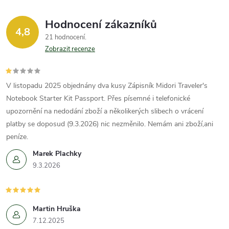
p
i
Hodnocení zákazníků
4,8
21 hodnocení
s
Zobrazit recenze
u
V listopadu 2025 objednány dva kusy Zápisník Midori Traveler's
Notebook Starter Kit Passport. Přes písemné i telefonické
upozornění na nedodání zboží a několikerých slibech o vrácení
platby se doposud (9.3.2026) nic nezměnilo. Nemám ani zboží,ani
peníze.
Marek Plachky
9.3.2026
Martin Hruška
7.12.2025