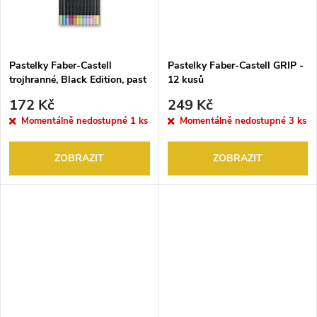
t
t
ů
ů
Pastelky Faber-Castell
Pastelky Faber-Castell GRIP -
trojhranné, Black Edition, past
12 kusů
+ neon 12 ks
172 Kč
249 Kč
Momentálně nedostupné
1 ks
Momentálně nedostupné
3 ks
ZOBRAZIT
ZOBRAZIT