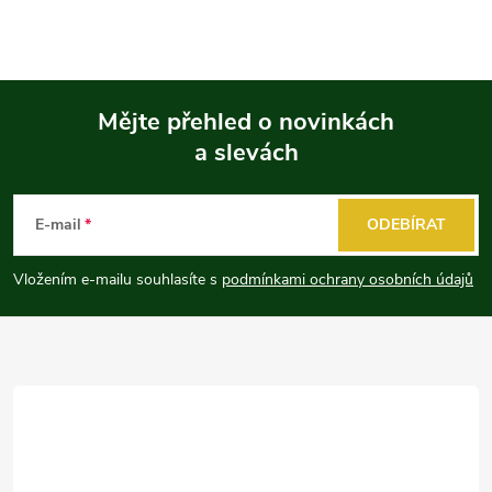
Mějte přehled o novinkách
a slevách
Z
á
E-mail
ODEBÍRAT
p
Vložením e-mailu souhlasíte s
podmínkami ochrany osobních údajů
a
t
í