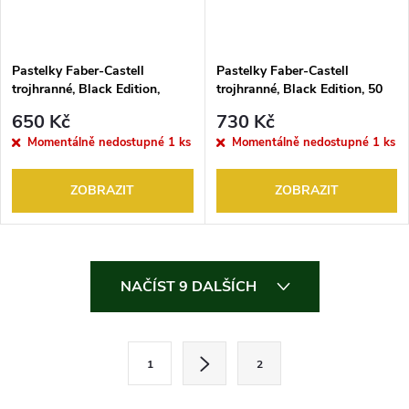
Pastelky Faber-Castell
Pastelky Faber-Castell
trojhranné, Black Edition,
trojhranné, Black Edition, 50
plech 36 ks
ks
650 Kč
730 Kč
Momentálně nedostupné
1 ks
Momentálně nedostupné
1 ks
ZOBRAZIT
ZOBRAZIT
O
NAČÍST 9 DALŠÍCH
v
l
S
1
2
t
á
r