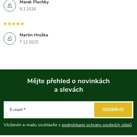
Marek Plachky
9.3.2026
Martin Hruška
7.12.2025
Mějte přehled o novinkách
a slevách
Z
á
E-mail
ODEBÍRAT
p
Vložením e-mailu souhlasíte s
podmínkami ochrany osobních údajů