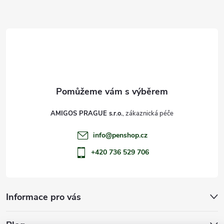
a
t
í
AMIGOS PRAGUE s.r.o.
info
@
penshop.cz
+420 736 529 706
Informace pro vás