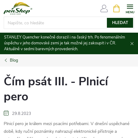
Přejít
NÁKUPNÍ
KOŠÍK
na
obsah
HLEDAT
STANLEY Quencher konečně dorazil i na český trh. Po fenomenálním
úspěchu v jeho domovské zemi je tak možné jej zakoupit i v ČR.
Aktuálně v sedmi barevných provedeních.
Blog
Čím psát III. - Plnicí
pero
29.8.2023
Plnicí pero je králem mezi psacími potřebami. V dnešní uspěchané
době, kdy ruční poznámky nahrazují elektronické přístroje a