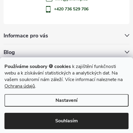
+420 736 529 706
Informace pro vás
Blog
Archiv
Používáme soubory 🍪 cookies
k zajištění funkčnosti
webu a k získávání statistických a analytických dat. Na
Přijímáme online platby
vašem soukromí nám záleží. Více informací naleznete na
Ochrana údajů
.
Nastavení
Copyright 2026
penShop
. Všechna práva vyhrazena.
Souhlasím
Vytvořil Shoptet