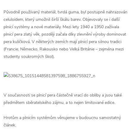
Původně používaný materiál, tvrdá guma, byl postupně nahrazován
celuloidem, který umožnil širší škálu barev. Objevovaly se i další
plnicí systémy a nové materiály. Mezi lety 1940 a 1950 zažívala
plnicí pera zlatý věk, později začala díky zlevnění výroby dominovat
pera kuličková. V některých zemích mají plnicí pera silnou tradici
(Francie, Německo, Rakousko nebo Velká Británie – zejména mezi
studenty soukromých škol).
V současnosti se plnicí pera částečně vrací do obliby a jsou také
předmětem sběratelského zájmu, a to nejen limitované edice.
Hrotům a plnicím systémům věnujeme v budoucnu samostatný
článek.