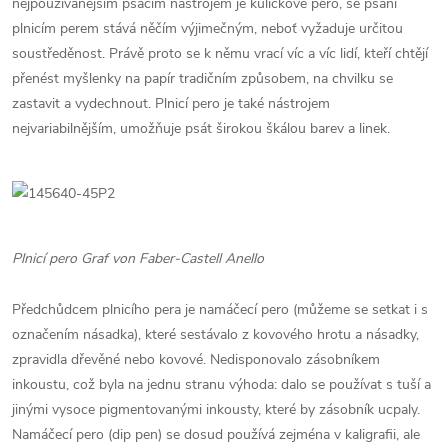
nejpoužívanějším psacím nástrojem je kuličkové pero, se psaní
plnicím perem stává něčím výjimečným, neboť vyžaduje určitou
soustředěnost. Právě proto se k němu vrací víc a víc lidí, kteří chtějí
přenést myšlenky na papír tradičním způsobem, na chvilku se
zastavit a vydechnout. Plnicí pero je také nástrojem
nejvariabilnějším, umožňuje psát širokou škálou barev a linek.
Plnicí pero Graf von Faber-Castell Anello
Předchůdcem plnicího pera je namáčecí pero (můžeme se setkat i s
označením násadka), které sestávalo z kovového hrotu a násadky,
zpravidla dřevěné nebo kovové. Nedisponovalo zásobníkem
inkoustu, což byla na jednu stranu výhoda: dalo se používat s tuší a
jinými vysoce pigmentovanými inkousty, které by zásobník ucpaly.
Namáčecí pero (dip pen) se dosud používá zejména v kaligrafii, ale