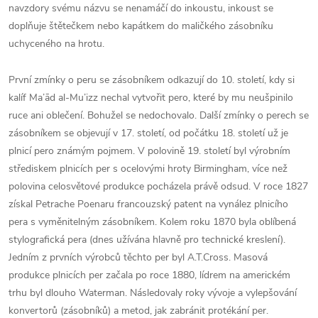
navzdory svému názvu se nenamáčí do inkoustu, inkoust se
doplňuje štětečkem nebo kapátkem do maličkého zásobníku
uchyceného na hrotu.
První zmínky o peru se zásobníkem odkazují do 10. století, kdy si
kalíf Ma’ād al-Mu’izz nechal vytvořit pero, které by mu neušpinilo
ruce ani oblečení. Bohužel se nedochovalo. Další zmínky o perech se
zásobníkem se objevují v 17. století, od počátku 18. století už je
plnicí pero známým pojmem. V polovině 19. století byl výrobním
střediskem plnicích per s ocelovými hroty Birmingham, více než
polovina celosvětové produkce pocházela právě odsud. V roce 1827
získal Petrache Poenaru francouzský patent na vynález plnicího
pera s vyměnitelným zásobníkem. Kolem roku 1870 byla oblíbená
stylografická pera (dnes užívána hlavně pro technické kreslení).
Jedním z prvních výrobců těchto per byl A.T.Cross. Masová
produkce plnicích per začala po roce 1880, lídrem na americkém
trhu byl dlouho Waterman. Následovaly roky vývoje a vylepšování
konvertorů (zásobníků) a metod, jak zabránit protékání per.