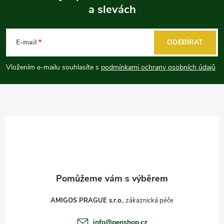
a slevách
Z
á
E-mail
ODEBÍRAT
p
Vložením e-mailu souhlasíte s
podmínkami ochrany osobních údajů
a
t
í
AMIGOS PRAGUE s.r.o.
info
@
penshop.cz