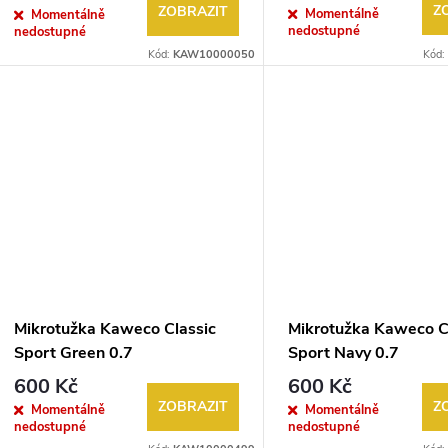
d
Z
ZOBRAZIT
Momentálně
Momentálně
o
nedostupné
nedostupné
u
Kód:
KAW10000050
Kód:
d
k
u
t
k
ů
t
ů
Mikrotužka Kaweco Classic
Mikrotužka Kaweco C
Sport Green 0.7
Sport Navy 0.7
600 Kč
600 Kč
ZOBRAZIT
Z
Momentálně
Momentálně
nedostupné
nedostupné