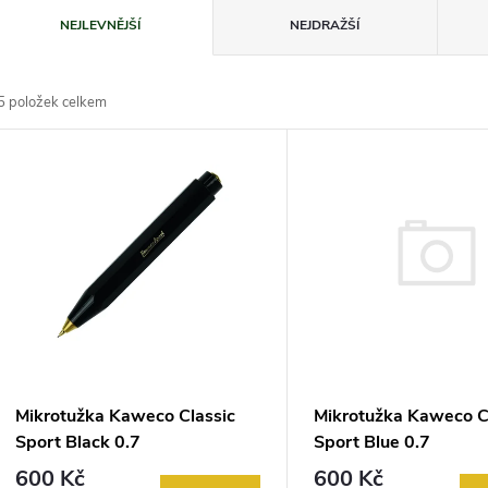
Ř
NEJLEVNĚJŠÍ
NEJDRAŽŠÍ
a
5
položek celkem
z
V
e
ý
n
p
p
s
r
p
Mikrotužka Kaweco C
Mikrotužka Kaweco Classic
o
Sport Blue 0.7
Sport Black 0.7
r
600 Kč
600 Kč