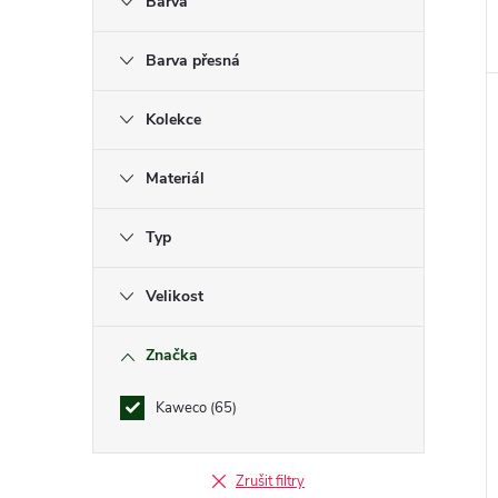
n
Barva
e
Barva přesná
l
Kolekce
Materiál
Typ
Velikost
Značka
Kaweco
65
Zrušit filtry