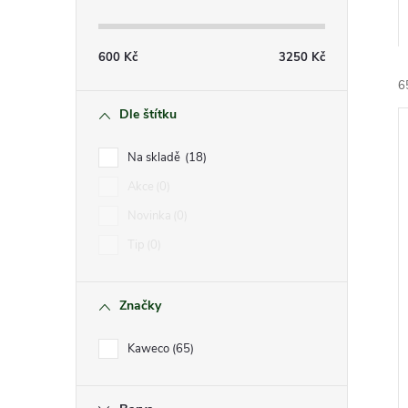
s
t
600
Kč
3250
Kč
r
6
Dle štítku
a
Na skladě
18
n
Akce
0
Novinka
0
n
í
Tip
0
i
í
Značky
p
Kaweco
65
a