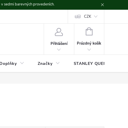
ě v sedmi barevných provedeních.
CZK
NÁKUPNÍ
KOŠÍK
Prázdný košík
Přihlášení
Doplňky
Značky
STANLEY QUENCHER