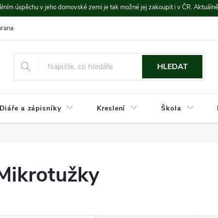
lním úspěchu v jeho domovské zemi je tak možné jej zakoupit i v ČR. Aktuáln
rana údajů
Platba a doprava
HLEDAT
Diáře a zápisníky
Kreslení
Škola
Mikrotužky