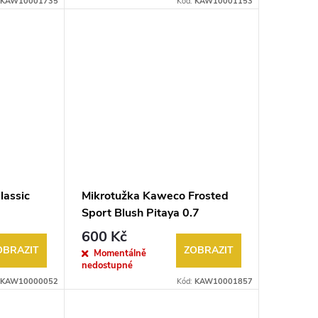
KAW10001735
Kód:
KAW10001153
lassic
Mikrotužka Kaweco Frosted
Sport Blush Pitaya 0.7
600 Kč
OBRAZIT
ZOBRAZIT
Momentálně
nedostupné
KAW10000052
Kód:
KAW10001857