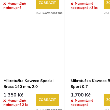
d
ZOBRAZIT
Z
Momentálně
Momentálně
o
nedostupné
nedostupné
>3 ks
u
Kód:
KAW10001386
Kód:
d
k
u
t
k
ů
t
ů
Mikrotužka Kaweco Special
Mikrotužka Kaweco B
Brass 140 mm, 2.0
Sport 0.7
1.350 Kč
1.700 Kč
ZOBRAZIT
Z
Momentálně
Momentálně
nedostupné
2 ks
nedostupné