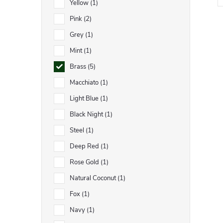
Yellow
1
Pink
2
Grey
1
Mint
1
Brass
5
l
Macchiato
1
Light Blue
1
Black Night
1
Steel
1
Deep Red
1
Rose Gold
1
í
Natural Coconut
1
Fox
1
Navy
1
r