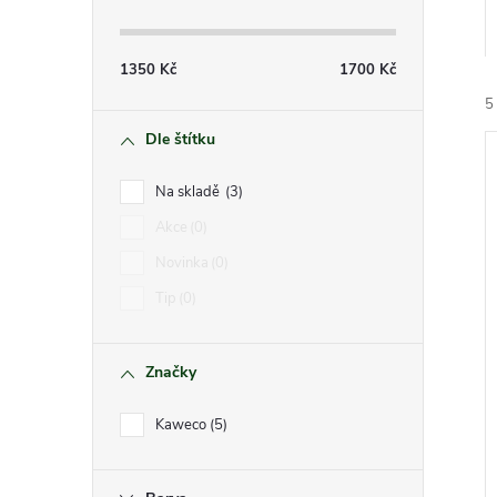
s
t
1350
Kč
1700
Kč
r
5
Dle štítku
a
Na skladě
3
n
Akce
0
Novinka
0
n
í
Tip
0
i
í
Značky
p
Kaweco
5
a