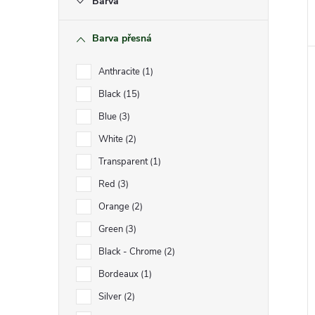
n
Barva
e
Barva přesná
l
Anthracite
1
Black
15
Blue
3
White
2
Transparent
1
Red
3
Orange
2
Green
3
Black - Chrome
2
Bordeaux
1
Silver
2