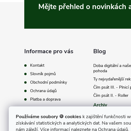
Z
Mějte přehled o novinkách
á
p
a
Informace pro vás
Blog
t
Kontakt
Doba digitální a naš
pohoda
Slovník pojmů
í
Ty nejvydařenější re
Obchodní podmínky
Čím psát III. - Plnicí
Ochrana údajů
Čím psát II. - Roller
Platba a doprava
Archiv
Používáme soubory 🍪 cookies
k zajištění funkčnosti w
získávání statistických a analytických dat. Na vašem so
nám záleží. Více informací naleznete na
Ochrana údajů
.