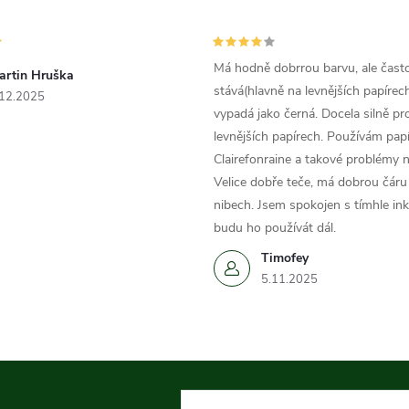
Má hodně dobrrou barvu, ale čast
artin Hruška
stává(hlavně na levnějších papírech
.12.2025
vypadá jako černá. Docela silně pr
levnějších papírech. Používám papí
Clairefonraine a takové problémy
Velice dobře teče, má dobrou čáru 
nibech. Jsem spokojen s tímhle in
budu ho používát dál.
Timofey
5.11.2025