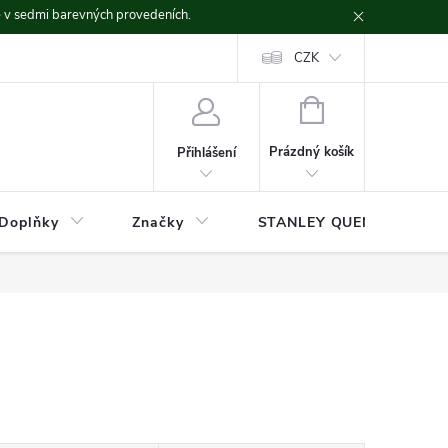
ě v sedmi barevných provedeních.
CZK
NÁKUPNÍ
KOŠÍK
Prázdný košík
Přihlášení
Doplňky
Značky
STANLEY QUENCHER