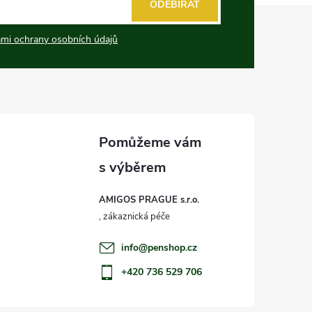
ODEBÍRAT
mi ochrany osobních údajů
AMIGOS PRAGUE s.r.o.
info
@
penshop.cz
+420 736 529 706