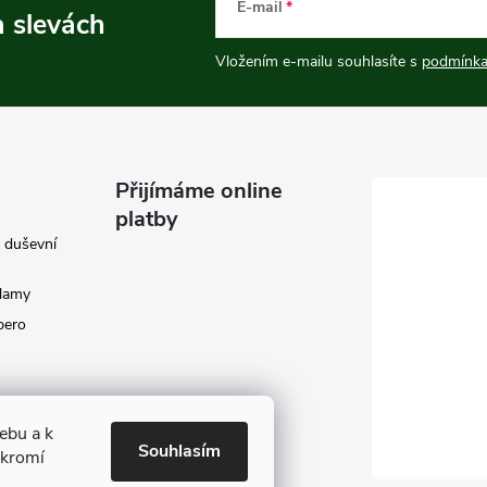
E-mail
a slevách
Vložením e-mailu souhlasíte s
podmínka
Přijímáme online
platby
e duševní
klamy
 pero
ebu a k
Souhlasím
ukromí