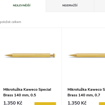
Ř
NEJLEVNĚJŠÍ
NEJDRAŽŠÍ
a
položek celkem
z
V
e
ý
n
p
p
s
r
p
Mikrotužka Kaweco Special
Mikrotužka Kaweco S
o
Brass 140 mm, 0.5
Brass 140 mm, 0.7
r
1.350 Kč
1.350 Kč