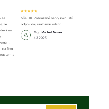
o se
Vše OK. Zobrazené barvy inkoustů
), že
odpovídají reálnému odstínu.
otéká na
Mgr. Michal Nosek
r
4.3.2025
 nemám.
i na firm
koustem a