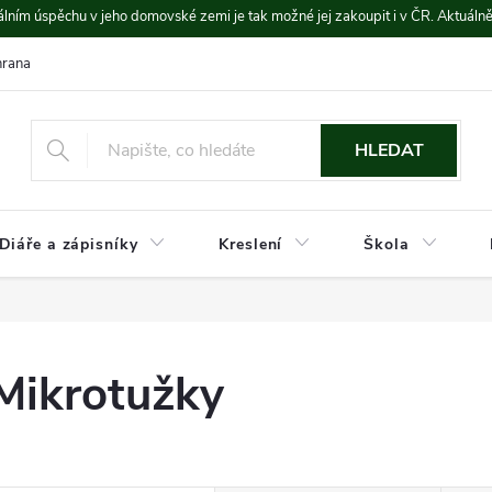
lním úspěchu v jeho domovské zemi je tak možné jej zakoupit i v ČR. Aktuáln
rana údajů
Platba a doprava
HLEDAT
Diáře a zápisníky
Kreslení
Škola
Mikrotužky