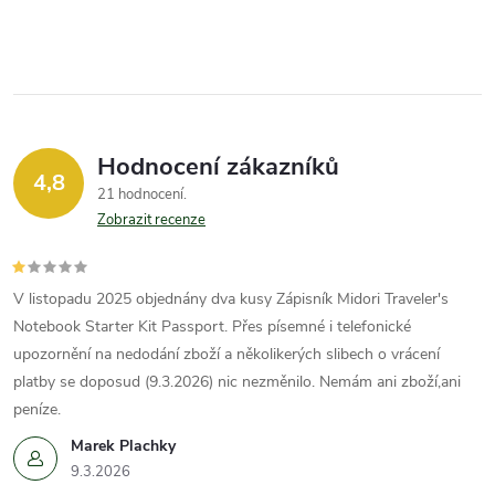
v
ý
p
i
Hodnocení zákazníků
4,8
21 hodnocení
s
Zobrazit recenze
u
V listopadu 2025 objednány dva kusy Zápisník Midori Traveler's
Notebook Starter Kit Passport. Přes písemné i telefonické
upozornění na nedodání zboží a několikerých slibech o vrácení
platby se doposud (9.3.2026) nic nezměnilo. Nemám ani zboží,ani
peníze.
Marek Plachky
9.3.2026