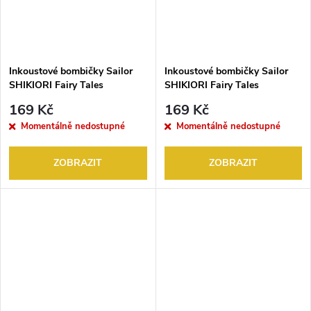
Inkoustové bombičky Sailor
Inkoustové bombičky Sailor
SHIKIORI Fairy Tales
SHIKIORI Fairy Tales
KASASAGI (Magpies) 3 ks
KAZAKIRIBANE (Crane Quill)
169 Kč
169 Kč
3 ks
Momentálně nedostupné
Momentálně nedostupné
ZOBRAZIT
ZOBRAZIT