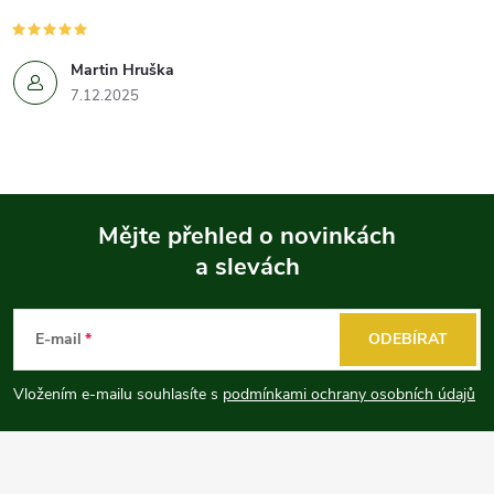
Martin Hruška
7.12.2025
Mějte přehled o novinkách
a slevách
Z
á
E-mail
ODEBÍRAT
p
Vložením e-mailu souhlasíte s
podmínkami ochrany osobních údajů
a