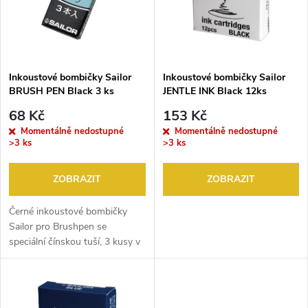
p
n
i
í
s
p
Inkoustové bombičky Sailor
Inkoustové bombičky Sailor
BRUSH PEN Black 3 ks
JENTLE INK Black 12ks
p
r
68 Kč
153 Kč
r
Momentálně nedostupné
Momentálně nedostupné
>3 ks
>3 ks
o
o
ZOBRAZIT
ZOBRAZIT
d
d
Černé inkoustové bombičky
u
Sailor pro Brushpen se
u
speciální čínskou tuší, 3 kusy v
k
balení
k
t