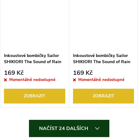
Inkoustové bombičky Sailor
Inkoustové bombičky Sailor
SHIKIORI The Sound of Rain
SHIKIORI The Sound of Rain
HARAHARA 3 ks
POTSUPOTSU 3 ks
169 Kč
169 Kč
Momentálně nedostupné
Momentálně nedostupné
ZOBRAZIT
ZOBRAZIT
O
NAČÍST 24 DALŠÍCH