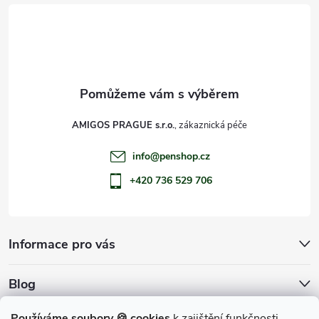
t
í
AMIGOS PRAGUE s.r.o.
info
@
penshop.cz
+420 736 529 706
Informace pro vás
Blog
Archiv
Používáme soubory 🍪 cookies
k zajištění funkčnosti