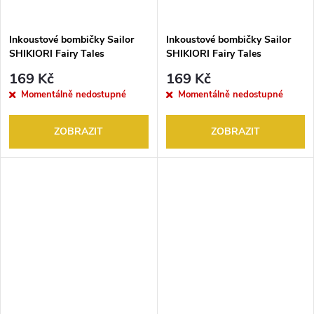
Inkoustové bombičky Sailor
Inkoustové bombičky Sailor
SHIKIORI Fairy Tales
SHIKIORI Fairy Tales
SUBERAKASHI (Princess
TAMATEBAKO (Forbidden
169 Kč
169 Kč
Headdress) 3 ks
Treasure Chest) 3 ks
Momentálně nedostupné
Momentálně nedostupné
ZOBRAZIT
ZOBRAZIT