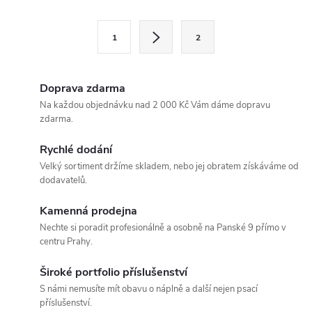
v
l
S
1
2
t
á
r
d
á
Doprava zdarma
a
n
Na každou objednávku nad 2 000 Kč Vám dáme dopravu
zdarma.
k
c
o
Rychlé dodání
í
v
Velký sortiment držíme skladem, nebo jej obratem získáváme od
dodavatelů.
á
p
n
Kamenná prodejna
r
í
Nechte si poradit profesionálně a osobně na Panské 9 přímo v
centru Prahy.
v
k
Široké portfolio příslušenství
S námi nemusíte mít obavu o náplně a další nejen psací
y
příslušenství.