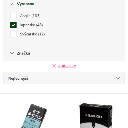
Vyrobeno
Anglie
103
Japonsko
48
Švýcarsko
12
Značka
Zrušit filtry
Ř
Nejlevnější
a
Nejdražší
V
Nejprodávanější
z
ý
Abecedně
e