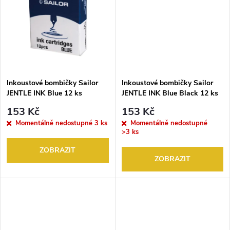
t
ů
ů
Inkoustové bombičky Sailor
Inkoustové bombičky Sailor
JENTLE INK Blue 12 ks
JENTLE INK Blue Black 12 ks
153 Kč
153 Kč
Momentálně nedostupné
3 ks
Momentálně nedostupné
>3 ks
ZOBRAZIT
ZOBRAZIT