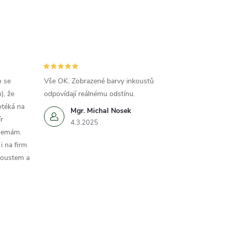
o se
Vše OK. Zobrazené barvy inkoustů
), že
odpovídají reálnému odstínu.
otéká na
Mgr. Michal Nosek
r
4.3.2025
 nemám.
i na firm
koustem a