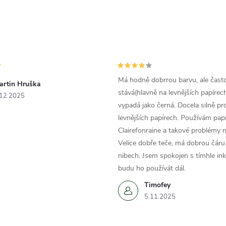
Má hodně dobrrou barvu, ale čast
artin Hruška
stává(hlavně na levnějších papírech
.12.2025
vypadá jako černá. Docela silně pr
levnějších papírech. Používám papí
Clairefonraine a takové problémy
Velice dobře teče, má dobrou čáru 
nibech. Jsem spokojen s tímhle in
budu ho používát dál.
Timofey
5.11.2025