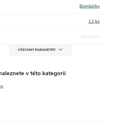
Bombičky
12 ks
Japonsko
VŠECHNY PARAMETRY
aleznete v této kategorii
ky