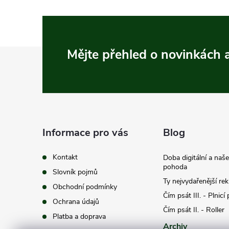
Z
Mějte přehled o novinkách
á
p
a
Informace pro vás
Blog
t
Kontakt
Doba digitální a naš
pohoda
Slovník pojmů
í
Ty nejvydařenější re
Obchodní podmínky
Čím psát III. - Plnicí
Ochrana údajů
Čím psát II. - Roller
Platba a doprava
Archiv