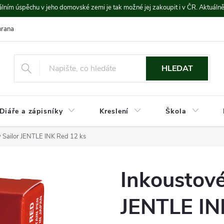
lním úspěchu v jeho domovské zemi je tak možné jej zakoupit i v ČR. Aktuáln
rana údajů
Platba a doprava
HLEDAT
Diáře a zápisníky
Kreslení
Škola
 Sailor JENTLE INK Red 12 ks
Inkoustové
JENTLE IN