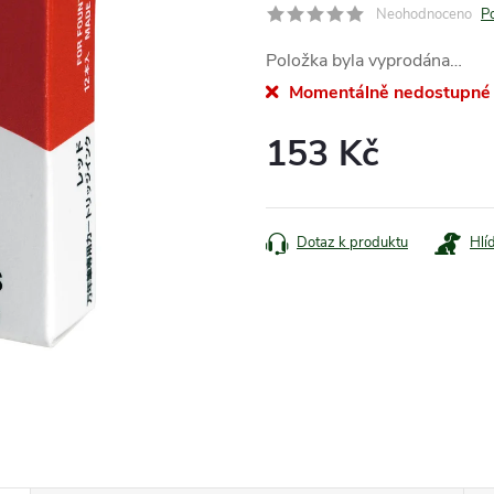
Neohodnoceno
P
Položka byla vyprodána…
Momentálně nedostupné
153 Kč
Měrná
cena:
Dotaz k produktu
Hlí