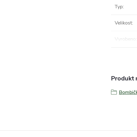
Typ
:
Velikost
:
Vyrobeno
:
Produkt n
Bombič