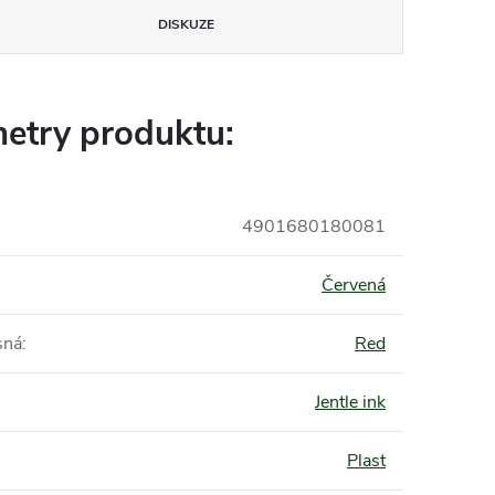
DISKUZE
etry produktu:
4901680180081
Červená
sná
:
Red
Jentle ink
Plast