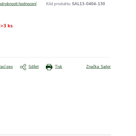
odrobnosti hodnocení
Kód produktu:
SAL13-0404-130
>3 ks
dací pes
Sdílet
Tisk
Značka:
Sailor