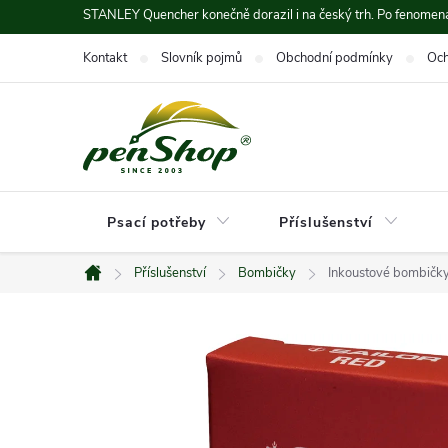
Přejít
STANLEY Quencher konečně dorazil i na český trh. Po fenomená
na
Kontakt
Slovník pojmů
Obchodní podmínky
Och
obsah
Psací potřeby
Příslušenství
Příslušenství
Bombičky
Inkoustové bombičky
Domů