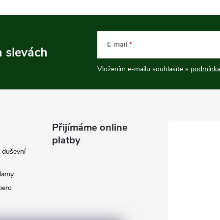
E-mail
a slevách
Vložením e-mailu souhlasíte s
podmínka
Přijímáme online
platby
e duševní
klamy
 pero