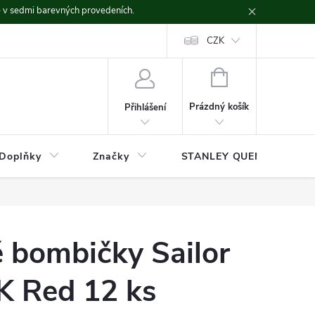
ě v sedmi barevných provedeních.
CZK
NÁKUPNÍ
KOŠÍK
Prázdný košík
Přihlášení
Doplňky
Značky
STANLEY QUENCHER
 bombičky Sailor
K Red 12 ks