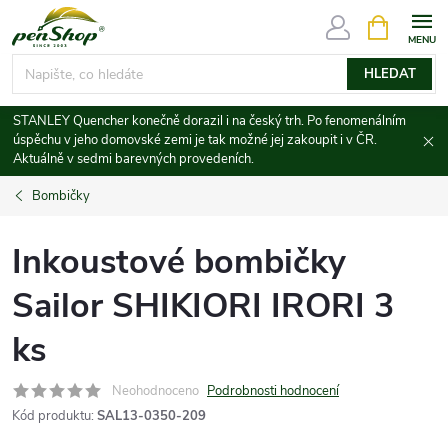
Přejít
NÁKUPNÍ
KOŠÍK
na
obsah
HLEDAT
STANLEY Quencher konečně dorazil i na český trh. Po fenomenálním
úspěchu v jeho domovské zemi je tak možné jej zakoupit i v ČR.
Aktuálně v sedmi barevných provedeních.
Bombičky
Inkoustové bombičky
Sailor SHIKIORI IRORI 3
ks
Neohodnoceno
Podrobnosti hodnocení
Kód produktu:
SAL13-0350-209