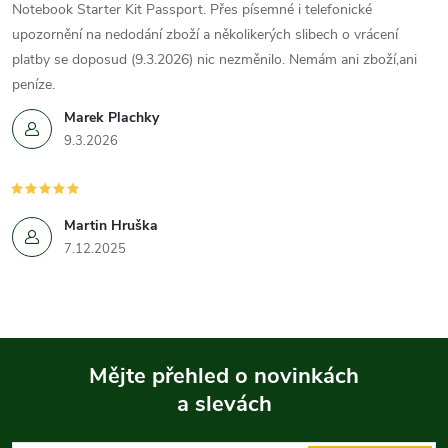
Notebook Starter Kit Passport. Přes písemné i telefonické
upozornění na nedodání zboží a několikerých slibech o vrácení
platby se doposud (9.3.2026) nic nezměnilo. Nemám ani zboží,ani
peníze.
Marek Plachky
9.3.2026
Martin Hruška
7.12.2025
Mějte přehled o novinkách
a slevách
Z