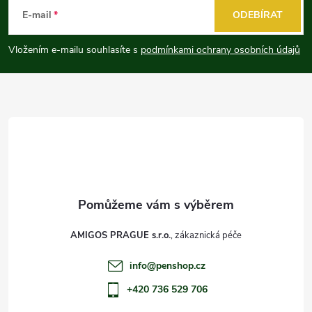
á
E-mail
ODEBÍRAT
p
Vložením e-mailu souhlasíte s
podmínkami ochrany osobních údajů
a
t
í
AMIGOS PRAGUE s.r.o.
info
@
penshop.cz
+420 736 529 706