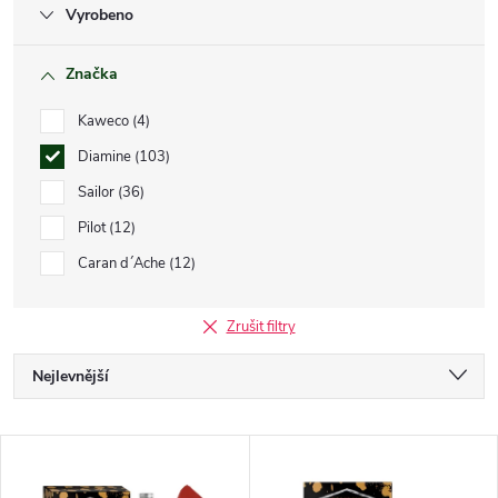
Vyrobeno
Značka
Kaweco
4
Diamine
103
Sailor
36
Pilot
12
Caran d´Ache
12
Zrušit filtry
Ř
Nejlevnější
a
Nejdražší
V
Nejprodávanější
z