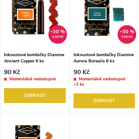
ý
Abecedně
e
p
n
i
–30 %
–30 %
130 Kč
130 Kč
í
s
p
Inkoustové bombičky Diamine
Inkoustové bombičky Diamine
Ancient Copper 6 ks
Aurora Borealis 6 ks
p
r
90 Kč
90 Kč
r
Momentálně nedostupné
Momentálně nedostupné
>3 ks
o
o
ZOBRAZIT
ZOBRAZIT
d
d
u
u
k