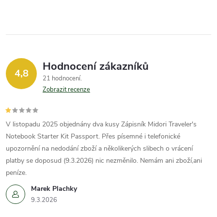
v
ý
p
i
Hodnocení zákazníků
4,8
21 hodnocení
s
Zobrazit recenze
u
V listopadu 2025 objednány dva kusy Zápisník Midori Traveler's
Notebook Starter Kit Passport. Přes písemné i telefonické
upozornění na nedodání zboží a několikerých slibech o vrácení
platby se doposud (9.3.2026) nic nezměnilo. Nemám ani zboží,ani
peníze.
Marek Plachky
9.3.2026