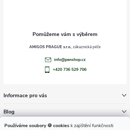
í
AMIGOS PRAGUE s.r.o.
info
@
penshop.cz
+420 736 529 706
Informace pro vás
Blog
Archiv
Používáme soubory 🍪 cookies
k zajištění funkčnosti