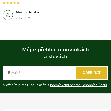
Martin Hruška
7.12.2025
Mějte přehled o novinkách
a slevách
Z
á
E-mail
ODEBÍRAT
p
Vložením e-mailu souhlasíte s
podmínkami ochrany osobních údajů
a
t