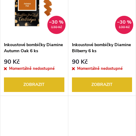
k
t
t
–30 %
–30 %
ů
130 Kč
130 Kč
ů
Inkoustové bombičky Diamine
Inkoustové bombičky Diamine
Autumn Oak 6 ks
Bilberry 6 ks
90 Kč
90 Kč
Momentálně nedostupné
Momentálně nedostupné
ZOBRAZIT
ZOBRAZIT