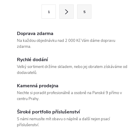
l
S
1
5
t
á
r
d
á
Doprava zdarma
a
n
Na každou objednávku nad 2 000 Kč Vám dáme dopravu
zdarma.
k
c
o
Rychlé dodání
í
v
Velký sortiment držíme skladem, nebo jej obratem získáváme od
dodavatelů.
á
p
n
Kamenná prodejna
r
í
Nechte si poradit profesionálně a osobně na Panské 9 přímo v
centru Prahy.
v
k
Široké portfolio příslušenství
S námi nemusíte mít obavu o náplně a další nejen psací
y
příslušenství.