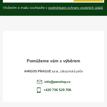
p
Vložením e-mailu souhlasíte s
podmínkami ochrany osobních údajů
a
t
í
AMIGOS PRAGUE s.r.o.
info
@
penshop.cz
+420 736 529 706