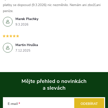
platby se doposud (9.3.2026) nic nezměnilo. Nemám ani zboží,ani
peníze.
Marek Plachky
9.3.2026
Martin Hruška
7.12.2025
Mějte přehled o novinkách
a slevách
Z
á
E-mail
ODEBÍRAT