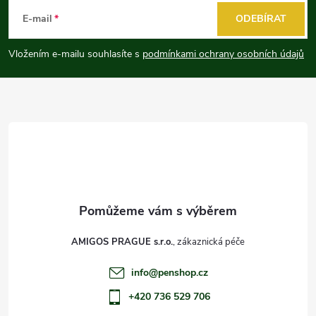
á
E-mail
ODEBÍRAT
p
Vložením e-mailu souhlasíte s
podmínkami ochrany osobních údajů
a
t
í
AMIGOS PRAGUE s.r.o.
info
@
penshop.cz
+420 736 529 706