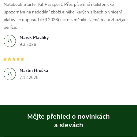
Notebook Starter Kit Passport. Přes písemné i telefonické
upozornění na nedodání zboží a několikerých slibech o vrácení
platby se doposud (9.3.2026) nic nezměnilo. Nemám ani zboží,ani
peníze.
Marek Plachky
9.3.2026
Martin Hruška
7.12.2025
Mějte přehled o novinkách
a slevách
Z