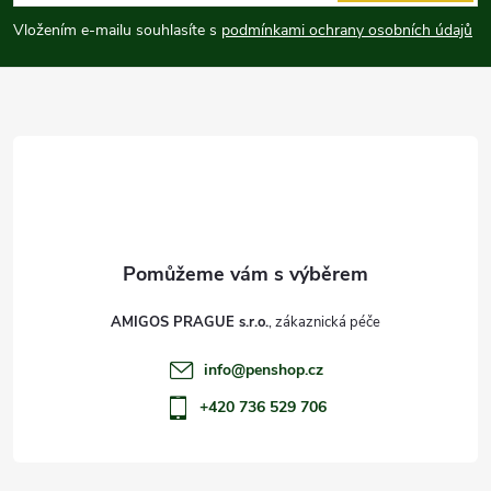
p
Vložením e-mailu souhlasíte s
podmínkami ochrany osobních údajů
a
t
í
AMIGOS PRAGUE s.r.o.
info
@
penshop.cz
+420 736 529 706