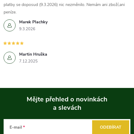
platby se doposud (9.3.2026) nic nezměnilo. Nemám ani zboží,ani
peníze.
Marek Plachky
9.3.2026
Martin Hruška
7.12.2025
Mějte přehled o novinkách
a slevách
Z
á
E-mail
ODEBÍRAT