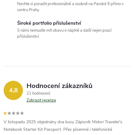
c
Nechte si poradit profesionálně a osobně na Panské 9 přímo v
centru Prahy.
í
Široké portfolio příslušenství
p
S námi nemusíte mít obavu o náplně a další nejen psací
příslušenství.
r
v
k
y
Hodnocení zákazníků
v
4,8
21 hodnocení
ý
Zobrazit recenze
p
V listopadu 2025 objednány dva kusy Zápisník Midori Traveler's
i
Notebook Starter Kit Passport. Přes písemné i telefonické