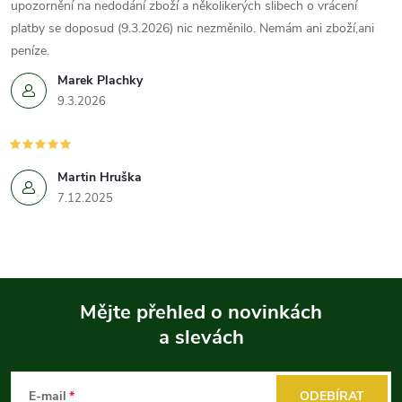
s
upozornění na nedodání zboží a několikerých slibech o vrácení
platby se doposud (9.3.2026) nic nezměnilo. Nemám ani zboží,ani
u
peníze.
Marek Plachky
9.3.2026
Martin Hruška
7.12.2025
Mějte přehled o novinkách
a slevách
Z
á
E-mail
ODEBÍRAT