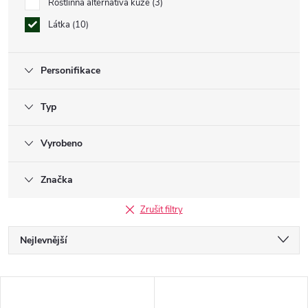
Rostlinná alternativa kůže
3
Látka
10
Personifikace
Typ
Vyrobeno
Značka
Zrušit filtry
Ř
Nejlevnější
a
Nejdražší
V
Nejprodávanější