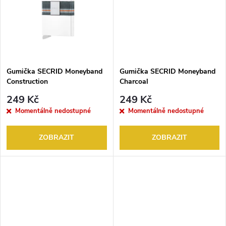
k
k
t
t
ů
ů
Gumička SECRID Moneyband
Gumička SECRID Moneyband
Construction
Charcoal
249 Kč
249 Kč
Momentálně nedostupné
Momentálně nedostupné
ZOBRAZIT
ZOBRAZIT