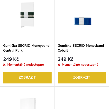
z
ý
Abecedně
e
p
n
i
í
s
p
Gumička SECRID Moneyband
Gumička SECRID Moneyband
Central Park
Cobalt
p
r
249 Kč
249 Kč
r
Momentálně nedostupné
Momentálně nedostupné
o
o
ZOBRAZIT
ZOBRAZIT
d
d
u
u