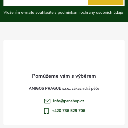
p
Vložením e-mailu souhlasíte s
podmínkami ochrany osobních údajů
a
t
í
AMIGOS PRAGUE s.r.o.
info
@
penshop.cz
+420 736 529 706