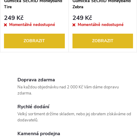
Gumička SECRID Moneyband
Gumička SECRID Moneyband
Tire
Zebra
249 Kč
249 Kč
Momentálně nedostupné
Momentálně nedostupné
ZOBRAZIT
ZOBRAZIT
O
v
Doprava zdarma
Na každou objednávku nad 2 000 Kč Vám dáme dopravu
l
zdarma.
á
Rychlé dodání
Velký sortiment držíme skladem, nebo jej obratem získáváme od
d
dodavatelů.
a
Kamenná prodejna