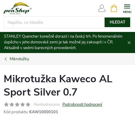
Přejít
NÁKUPNÍ
KOŠÍK
na
obsah
HLEDAT
STANLEY Quencher konečně dorazil i na český trh. Po fenomenálním
úspěchu v jeho domovské zemi je tak možné jej zakoupit i v ČR.
Aktuálně v sedmi barevných provedeních.
Mikrotužky
Mikrotužka Kaweco AL
Sport Silver 0.7
Neohodnoceno
Podrobnosti hodnocení
Kód produktu:
KAW10000101