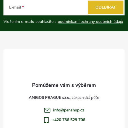
á
E-mail
ODEBÍRAT
p
Vložením e-mailu souhlasíte s
podmínkami ochrany osobních údajů
a
t
í
AMIGOS PRAGUE s.r.o.
info
@
penshop.cz
+420 736 529 706