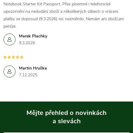
Notebook Starter Kit Passport. Přes písemné i telefonické
upozornění na nedodání zboží a několikerých slibech o vrácení
platby se doposud (9.3.2026) nic nezměnilo. Nemám ani zboží,ani
peníze.
Marek Plachky
9.3.2026
Martin Hruška
7.12.2025
Mějte přehled o novinkách
a slevách
Z