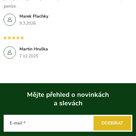
peníze.
Marek Plachky
9.3.2026
Martin Hruška
7.12.2025
Mějte přehled o novinkách
a slevách
Z
á
E-mail
ODEBÍRAT