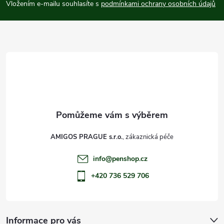
p
Vložením e-mailu souhlasíte s
podmínkami ochrany osobních údajů
a
t
í
AMIGOS PRAGUE s.r.o.
info
@
penshop.cz
+420 736 529 706
Informace pro vás