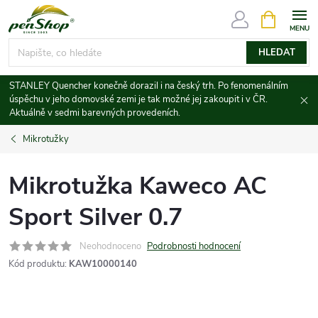
Přejít
NÁKUPNÍ
KOŠÍK
na
obsah
HLEDAT
STANLEY Quencher konečně dorazil i na český trh. Po fenomenálním
úspěchu v jeho domovské zemi je tak možné jej zakoupit i v ČR.
Aktuálně v sedmi barevných provedeních.
Mikrotužky
Mikrotužka Kaweco AC
Sport Silver 0.7
Neohodnoceno
Podrobnosti hodnocení
Kód produktu:
KAW10000140