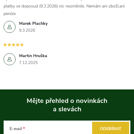
platby se doposud (9.3.2026) nic nezměnilo. Nemám ani zboží,ani
peníze.
Marek Plachky
9.3.2026
Martin Hruška
7.12.2025
Mějte přehled o novinkách
a slevách
Z
á
E-mail
ODEBÍRAT