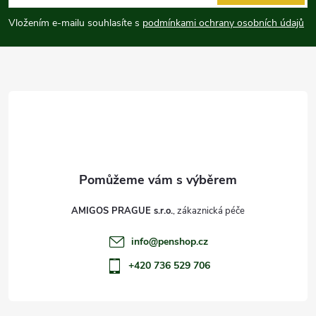
p
Vložením e-mailu souhlasíte s
podmínkami ochrany osobních údajů
a
t
í
AMIGOS PRAGUE s.r.o.
info
@
penshop.cz
+420 736 529 706