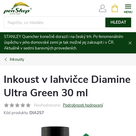
Přejít
NÁKUPNÍ
KOŠÍK
na
obsah
HLEDAT
STANLEY Quencher konečně dorazil i na český trh. Po fenomenálním
úspěchu v jeho domovské zemi je tak možné jej zakoupit i v ČR.
Aktuálně v sedmi barevných provedeních.
Inkousty
Inkoust v lahvičce Diamine
Ultra Green 30 ml
Neohodnoceno
Podrobnosti hodnocení
Kód produktu:
DIA257