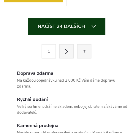
O
NAČÍST 24 DALŠÍCH
v
l
S
1
7
t
á
r
d
á
Doprava zdarma
a
n
Na každou objednávku nad 2 000 Kč Vám dáme dopravu
zdarma.
k
c
o
Rychlé dodání
í
v
Velký sortiment držíme skladem, nebo jej obratem získáváme od
dodavatelů.
á
p
n
Kamenná prodejna
r
í
Nechte si poradit profesionálně a osobně na Panské 9 přímo v