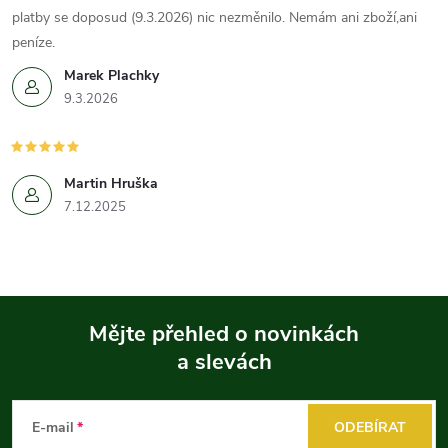
platby se doposud (9.3.2026) nic nezměnilo. Nemám ani zboží,ani
peníze.
Marek Plachky
9.3.2026
Martin Hruška
7.12.2025
Mějte přehled o novinkách
a slevách
Z
á
E-mail
ODEBÍRAT