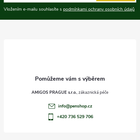
p
Vložením e-mailu souhlasíte s
podmínkami ochrany osobních údajů
a
t
í
AMIGOS PRAGUE s.r.o.
info
@
penshop.cz
+420 736 529 706