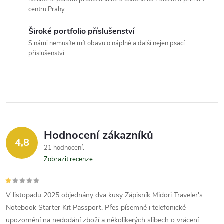
centru Prahy.
v
k
Široké portfolio příslušenství
S námi nemusíte mít obavu o náplně a další nejen psací
y
příslušenství.
v
ý
p
i
Hodnocení zákazníků
4,8
21 hodnocení
s
Zobrazit recenze
u
V listopadu 2025 objednány dva kusy Zápisník Midori Traveler's
Notebook Starter Kit Passport. Přes písemné i telefonické
upozornění na nedodání zboží a několikerých slibech o vrácení