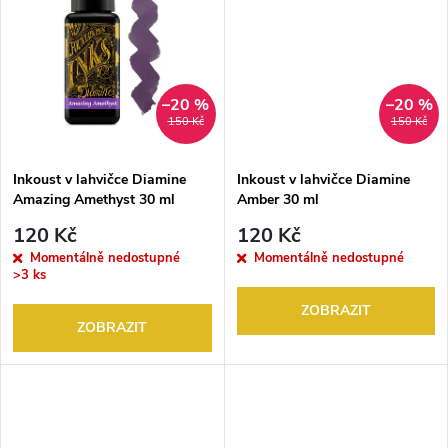
u
k
k
t
t
–20 %
–20 %
ů
150 Kč
150 Kč
ů
Inkoust v lahvičce Diamine
Inkoust v lahvičce Diamine
Amazing Amethyst 30 ml
Amber 30 ml
120 Kč
120 Kč
Momentálně nedostupné
Momentálně nedostupné
>3 ks
ZOBRAZIT
ZOBRAZIT