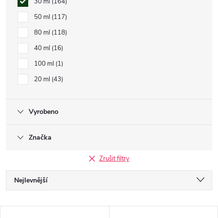
30 ml
164
50 ml
117
80 ml
118
40 ml
16
100 ml
1
20 ml
43
Vyrobeno
Značka
Zrušit filtry
Ř
Nejlevnější
a
Nejdražší
V