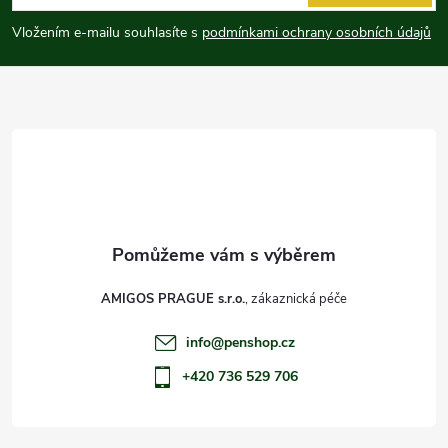
p
Vložením e-mailu souhlasíte s
podmínkami ochrany osobních údajů
a
t
í
AMIGOS PRAGUE s.r.o.
info
@
penshop.cz
+420 736 529 706