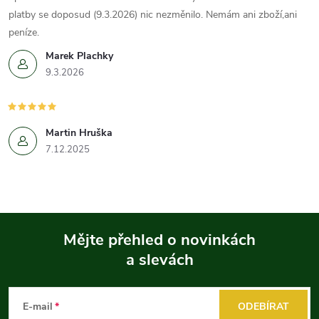
platby se doposud (9.3.2026) nic nezměnilo. Nemám ani zboží,ani
peníze.
Marek Plachky
9.3.2026
Martin Hruška
7.12.2025
Mějte přehled o novinkách
a slevách
Z
á
E-mail
ODEBÍRAT