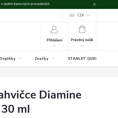
ě v sedmi barevných provedeních.
CZK
NÁKUPNÍ
KOŠÍK
Prázdný košík
Přihlášení
Doplňky
Značky
STANLEY QUENCHER
lahvičce Diamine
 30 ml