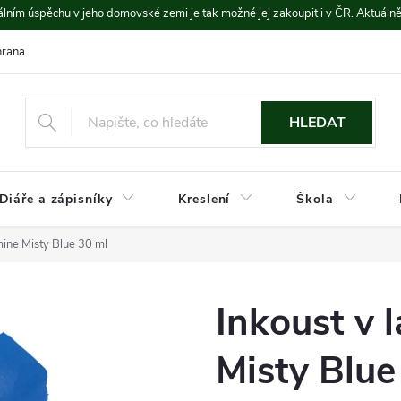
lním úspěchu v jeho domovské zemi je tak možné jej zakoupit i v ČR. Aktuáln
rana údajů
Platba a doprava
HLEDAT
Diáře a zápisníky
Kreslení
Škola
mine Misty Blue 30 ml
Inkoust v 
Misty Blue