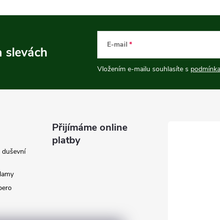
E-mail
a slevách
Vložením e-mailu souhlasíte s
podmínka
Přijímáme online
platby
e duševní
klamy
 pero