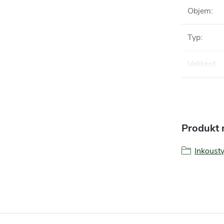
Objem
:
Typ
:
Velikost
:
Produkt n
Inkoust