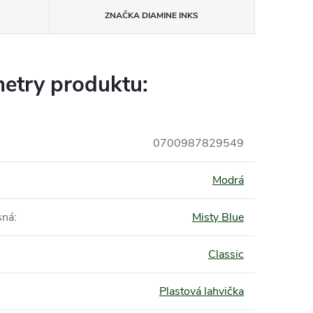
ZNAČKA
DIAMINE INKS
etry produktu:
0700987829549
Modrá
sná
:
Misty Blue
Classic
Plastová lahvička