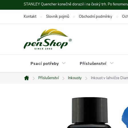
Přejít
STANLEY Quencher konečně dorazil i na český trh. Po fenomená
na
Kontakt
Slovník pojmů
Obchodní podmínky
Och
obsah
Psací potřeby
Příslušenství
Příslušenství
Inkousty
Inkoust v lahvičce Dia
Domů