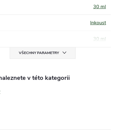
30 ml
Inkoust
30 ml
VŠECHNY PARAMETRY
aleznete v této kategorii
y