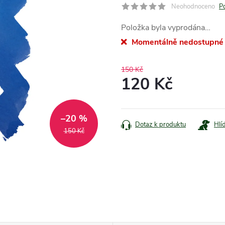
Neohodnoceno
P
Položka byla vyprodána…
Momentálně nedostupné
150 Kč
120 Kč
Měrná
cena:
–20 %
Dotaz k produktu
Hlí
150 Kč