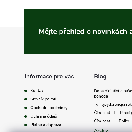
Z
Mějte přehled o novinkách
á
p
a
Informace pro vás
Blog
t
Kontakt
Doba digitální a naš
pohoda
Slovník pojmů
í
Ty nejvydařenější re
Obchodní podmínky
Čím psát III. - Plnicí
Ochrana údajů
Čím psát II. - Roller
Platba a doprava
Archiv