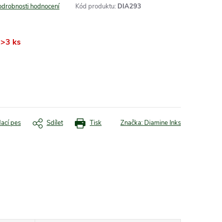
odrobnosti hodnocení
Kód produktu:
DIA293
>3 ks
dací pes
Sdílet
Tisk
Značka:
Diamine Inks