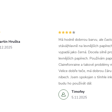
Má hodně dobrrou barvu, ale čast
artin Hruška
stává(hlavně na levnějších papírech
.12.2025
vypadá jako černá. Docela silně pr
levnějších papírech. Používám papí
Clairefonraine a takové problémy
Velice dobře teče, má dobrou čáru 
nibech. Jsem spokojen s tímhle in
budu ho používát dál.
Timofey
5.11.2025