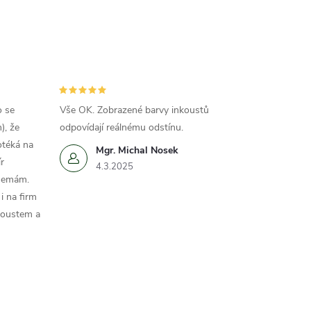
o se
Vše OK. Zobrazené barvy inkoustů
), že
odpovídají reálnému odstínu.
otéká na
Mgr. Michal Nosek
r
4.3.2025
 nemám.
i na firm
koustem a