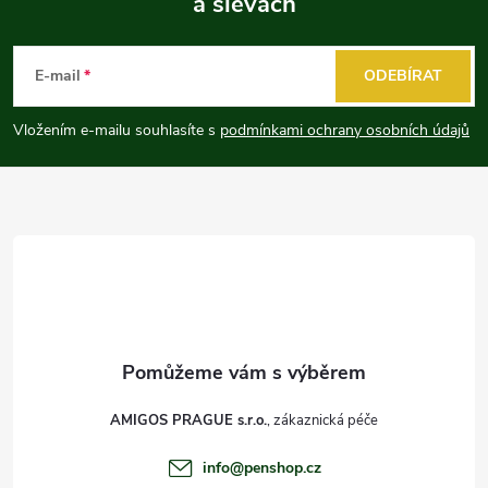
a slevách
Z
á
E-mail
ODEBÍRAT
p
Vložením e-mailu souhlasíte s
podmínkami ochrany osobních údajů
a
t
í
AMIGOS PRAGUE s.r.o.
info
@
penshop.cz