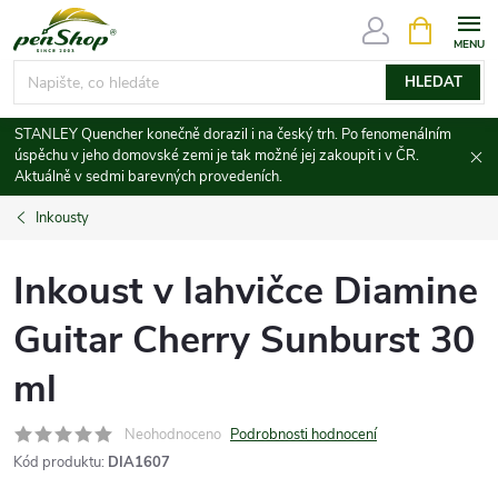
Přejít
NÁKUPNÍ
KOŠÍK
na
obsah
HLEDAT
STANLEY Quencher konečně dorazil i na český trh. Po fenomenálním
úspěchu v jeho domovské zemi je tak možné jej zakoupit i v ČR.
Aktuálně v sedmi barevných provedeních.
Inkousty
Inkoust v lahvičce Diamine
Guitar Cherry Sunburst 30
ml
Neohodnoceno
Podrobnosti hodnocení
Kód produktu:
DIA1607