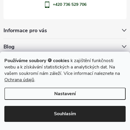
+420 736 529 706
Informace pro vás
Blog
Archiv
Používáme soubory 🍪 cookies
k zajištění funkčnosti
webu a k získávání statistických a analytických dat. Na
Přijímáme online platby
vašem soukromí nám záleží. Více informací naleznete na
Ochrana údajů
.
Nastavení
Copyright 2026
penShop
. Všechna práva vyhrazena.
Souhlasím
Vytvořil Shoptet