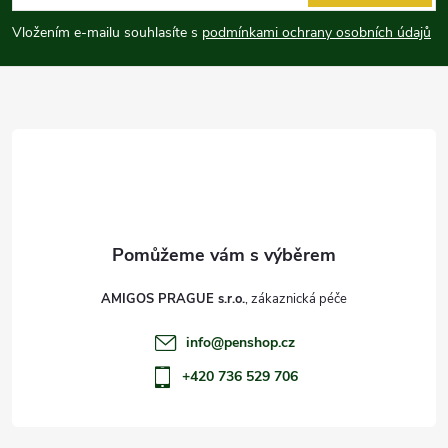
p
Vložením e-mailu souhlasíte s
podmínkami ochrany osobních údajů
a
t
í
AMIGOS PRAGUE s.r.o.
info
@
penshop.cz
+420 736 529 706