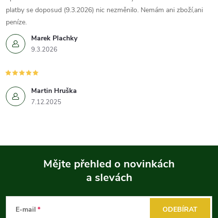
platby se doposud (9.3.2026) nic nezměnilo. Nemám ani zboží,ani
peníze.
Marek Plachky
9.3.2026
Martin Hruška
7.12.2025
Mějte přehled o novinkách
a slevách
Z
á
E-mail
ODEBÍRAT