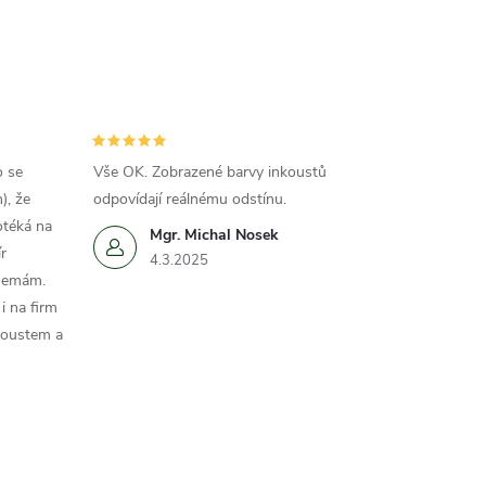
o se
Vše OK. Zobrazené barvy inkoustů
), že
odpovídají reálnému odstínu.
otéká na
Mgr. Michal Nosek
r
4.3.2025
 nemám.
i na firm
koustem a