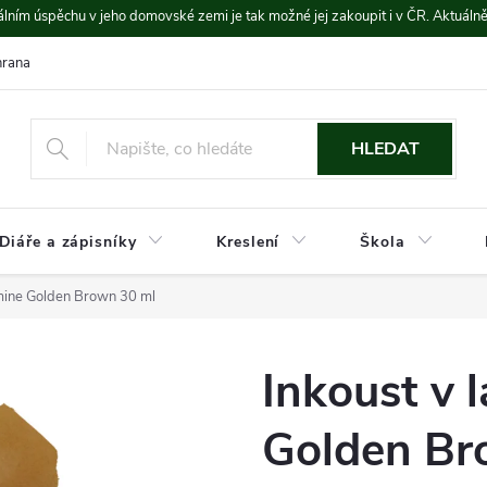
lním úspěchu v jeho domovské zemi je tak možné jej zakoupit i v ČR. Aktuáln
rana údajů
Platba a doprava
HLEDAT
Diáře a zápisníky
Kreslení
Škola
amine Golden Brown 30 ml
Inkoust v 
Golden Br