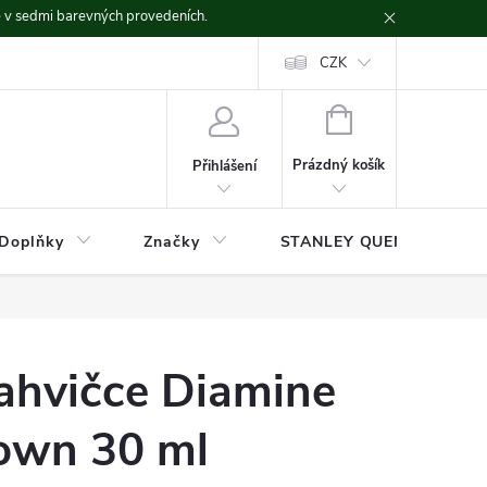
ě v sedmi barevných provedeních.
CZK
NÁKUPNÍ
KOŠÍK
Prázdný košík
Přihlášení
Doplňky
Značky
STANLEY QUENCHER
lahvičce Diamine
own 30 ml