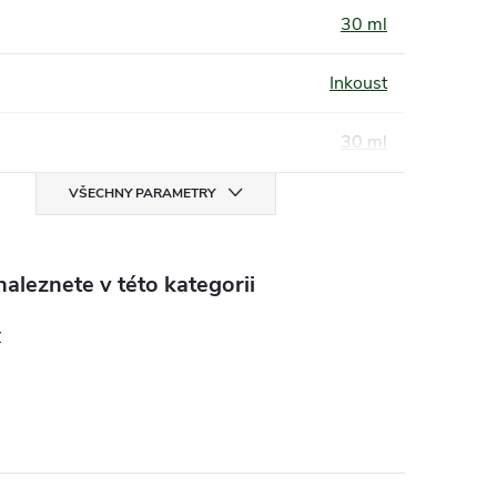
30 ml
Inkoust
30 ml
VŠECHNY PARAMETRY
aleznete v této kategorii
y