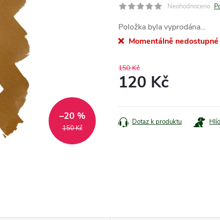
Neohodnoceno
P
Položka byla vyprodána…
Momentálně nedostupné
150 Kč
120 Kč
Měrná
cena:
–20 %
Dotaz k produktu
Hlí
150 Kč