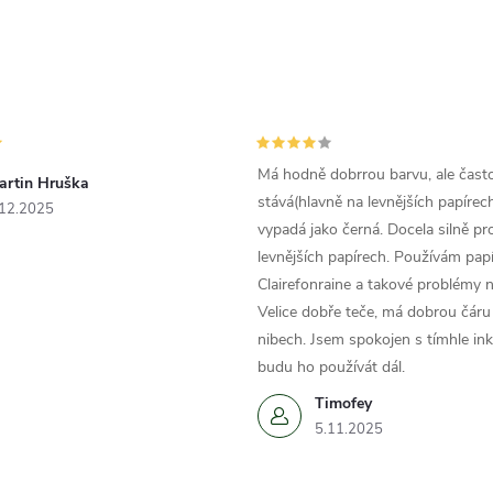
Má hodně dobrrou barvu, ale čast
artin Hruška
stává(hlavně na levnějších papírech
.12.2025
vypadá jako černá. Docela silně pr
levnějších papírech. Používám papí
Clairefonraine a takové problémy
Velice dobře teče, má dobrou čáru 
nibech. Jsem spokojen s tímhle in
budu ho používát dál.
Timofey
5.11.2025