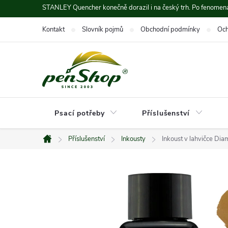
Přejít
STANLEY Quencher konečně dorazil i na český trh. Po fenomená
na
Kontakt
Slovník pojmů
Obchodní podmínky
Och
obsah
Psací potřeby
Příslušenství
Příslušenství
Inkousty
Inkoust v lahvičce Di
Domů