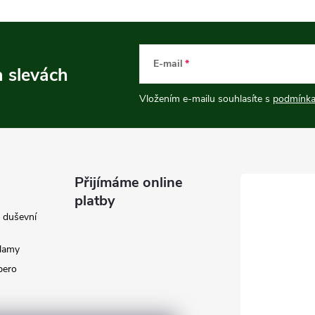
E-mail
a slevách
Vložením e-mailu souhlasíte s
podmínka
Přijímáme online
platby
e duševní
klamy
 pero