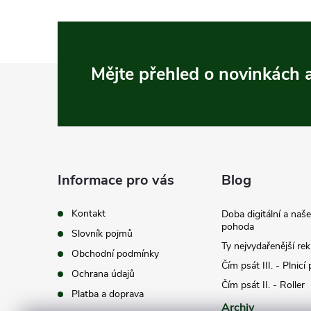
Z
Mějte přehled o novinkách
á
p
a
Informace pro vás
Blog
t
Kontakt
Doba digitální a naš
pohoda
Slovník pojmů
í
Ty nejvydařenější re
Obchodní podmínky
Čím psát III. - Plnicí
Ochrana údajů
Čím psát II. - Roller
Platba a doprava
Archiv