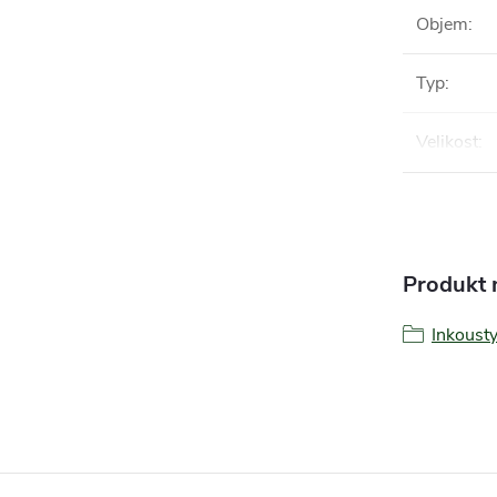
Objem
:
Typ
:
Velikost
:
Produkt n
Inkoust