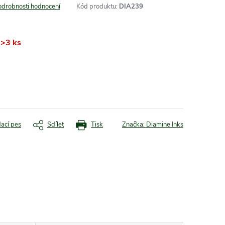
odrobnosti hodnocení
Kód produktu:
DIA239
>3 ks
dací pes
Sdílet
Tisk
Značka:
Diamine Inks