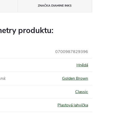
ZNAČKA
DIAMINE INKS
etry produktu:
0700987829396
Hnědá
sná
:
Golden Brown
Classic
Plastová lahvička