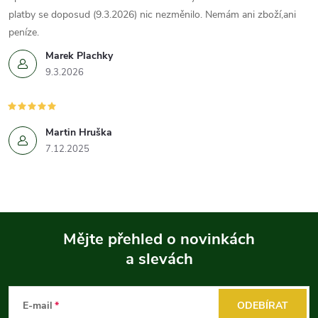
platby se doposud (9.3.2026) nic nezměnilo. Nemám ani zboží,ani
peníze.
Marek Plachky
9.3.2026
Martin Hruška
7.12.2025
Mějte přehled o novinkách
a slevách
Z
á
E-mail
ODEBÍRAT