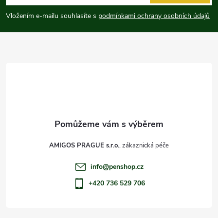
p
Vložením e-mailu souhlasíte s
podmínkami ochrany osobních údajů
a
t
í
AMIGOS PRAGUE s.r.o.
info
@
penshop.cz
+420 736 529 706