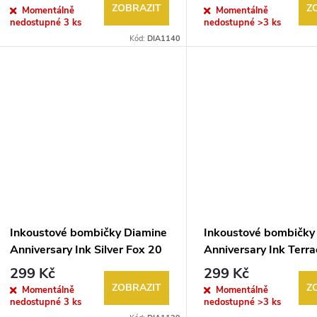
d
ZOBRAZIT
Z
Momentálně
Momentálně
o
nedostupné
3 ks
nedostupné
>3 ks
u
Kód:
DIA1140
d
k
u
t
k
ů
t
ů
Inkoustové bombičky Diamine
Inkoustové bombičky
Anniversary Ink Silver Fox 20
Anniversary Ink Terra
ks
ks
299 Kč
299 Kč
ZOBRAZIT
Z
Momentálně
Momentálně
nedostupné
3 ks
nedostupné
>3 ks