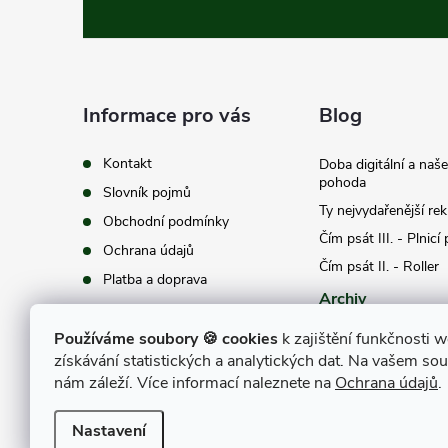
á
p
a
Informace pro vás
Blog
t
Kontakt
Doba digitální a naš
pohoda
Slovník pojmů
í
Ty nejvydařenější re
Obchodní podmínky
Čím psát III. - Plnicí
Ochrana údajů
Čím psát II. - Roller
Platba a doprava
Archiv
Používáme soubory 🍪 cookies
k zajištění funkčnosti w
získávání statistických a analytických dat. Na vašem so
nám záleží. Více informací naleznete na
Ochrana údajů
.
Nastavení