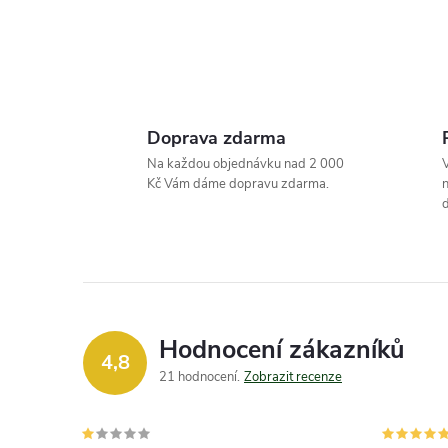
l
Doprava zdarma
Na každou objednávku nad 2 000
V
Kč Vám dáme dopravu zdarma.
n
d
í
Hodnocení zákazníků
4,8
21 hodnocení
Zobrazit recenze
r