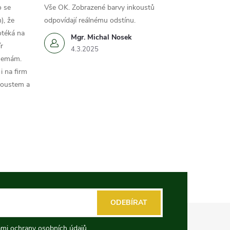
o se
Vše OK. Zobrazené barvy inkoustů
), že
odpovídají reálnému odstínu.
otéká na
Mgr. Michal Nosek
r
4.3.2025
 nemám.
i na firm
koustem a
ODEBÍRAT
mi ochrany osobních údajů