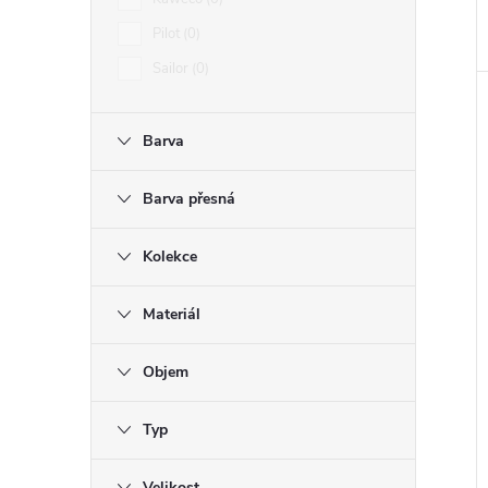
n
Pilot
0
e
Sailor
0
l
Barva
Barva přesná
Kolekce
Materiál
Objem
Typ
Velikost