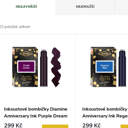
Ř
NEJLEVNĚJŠÍ
NEJDRAŽŠÍ
a
03
položek celkem
z
V
e
ý
n
p
p
s
r
p
Inkoustové bombičky Diamine
Inkoustové bombičky
o
Anniversary Ink Purple Dream
Anniversary Ink Rege
r
20 ks
20 ks
299 Kč
299 Kč