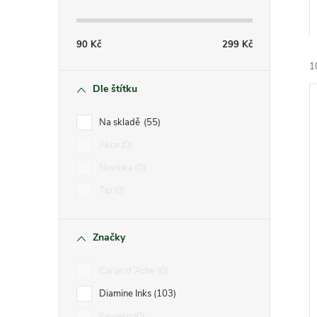
s
t
90
Kč
299
Kč
r
1
Dle štítku
a
Na skladě
55
n
Akce
0
Novinka
0
n
í
Tip
0
i
í
Značky
p
Caran d´Ache
0
a
Diamine Inks
103
Kaweco
0