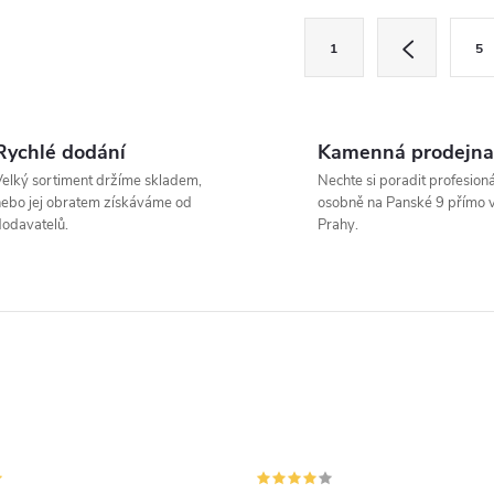
O
S
1
5
t
v
r
á
Rychlé dodání
Kamenná prodejna
á
n
elký sortiment držíme skladem,
Nechte si poradit profesion
d
k
ebo jej obratem získáváme od
osobně na Panské 9 přímo v
odavatelů.
Prahy.
o
a
v
c
á
n
p
í
v