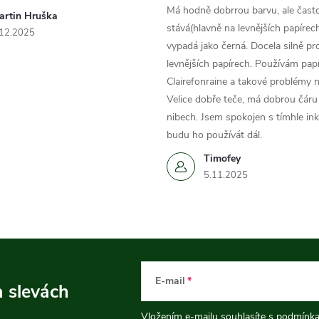
Má hodně dobrrou barvu, ale čast
k
artin Hruška
stává(hlavně na levnějších papírech
.12.2025
y
vypadá jako černá. Docela silně pr
levnějších papírech. Používám papí
v
Clairefonraine a takové problémy
ý
Velice dobře teče, má dobrou čáru 
nibech. Jsem spokojen s tímhle in
p
budu ho používát dál.
Timofey
5.11.2025
s
u
E-mail
a slevách
Vložením e-mailu souhlasíte s
podmínka