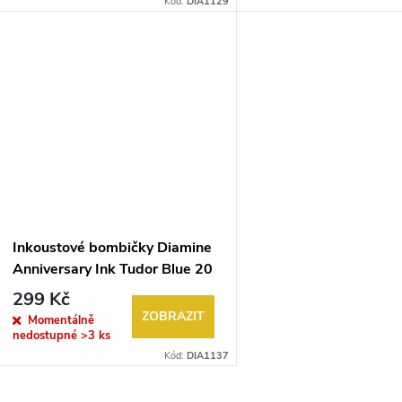
Kód:
DIA1129
Inkoustové bombičky Diamine
Anniversary Ink Tudor Blue 20
ks
299 Kč
ZOBRAZIT
Momentálně
nedostupné
>3 ks
Kód:
DIA1137