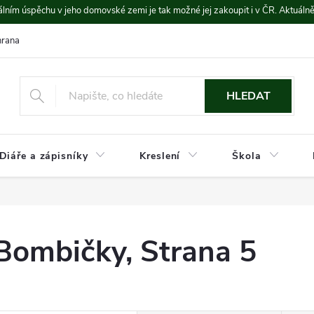
lním úspěchu v jeho domovské zemi je tak možné jej zakoupit i v ČR. Aktuáln
rana údajů
Platba a doprava
HLEDAT
Diáře a zápisníky
Kreslení
Škola
Bombičky
, Strana 5