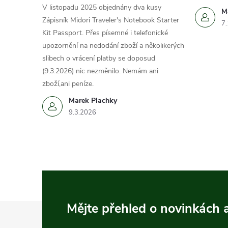
V listopadu 2025 objednány dva kusy
M
Zápisník Midori Traveler's Notebook Starter
7
Kit Passport. Přes písemné i telefonické
upozornění na nedodání zboží a několikerých
slibech o vrácení platby se doposud
(9.3.2026) nic nezměnilo. Nemám ani
zboží,ani peníze.
Marek Plachky
i
9.3.2026
Z
Mějte přehled o novinkách