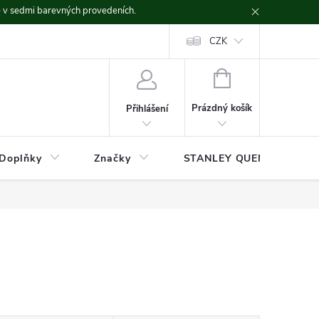
ě v sedmi barevných provedeních.
CZK
NÁKUPNÍ
KOŠÍK
Prázdný košík
Přihlášení
Doplňky
Značky
STANLEY QUENCHER