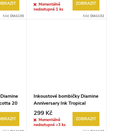
OBRAZIT
ZOBRAZIT
Momentálně
nedostupné
1 ks
Kód:
DIA1130
Kód:
DIA1132
 Diamine
Inkoustové bombičky Diamine
cotta 20
Anniversary Ink Tropical
Green 20 ks
299 Kč
OBRAZIT
ZOBRAZIT
Momentálně
nedostupné
>3 ks