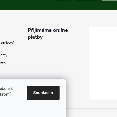
Přijímáme online
platby
e duševní
klamy
 pero
ebu a k
Souhlasím
ukromí