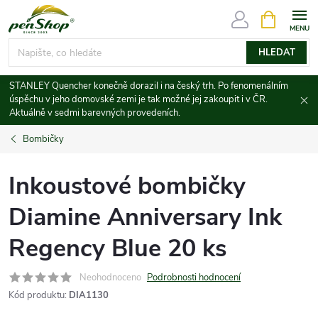
Přejít
NÁKUPNÍ
KOŠÍK
na
obsah
HLEDAT
STANLEY Quencher konečně dorazil i na český trh. Po fenomenálním
úspěchu v jeho domovské zemi je tak možné jej zakoupit i v ČR.
Aktuálně v sedmi barevných provedeních.
Bombičky
Inkoustové bombičky
Diamine Anniversary Ink
Regency Blue 20 ks
Neohodnoceno
Podrobnosti hodnocení
Kód produktu:
DIA1130