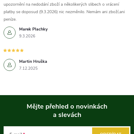
upozornění na nedodání zboží a několikerých slibech o vrácení
platby se doposud (9.3.2026) nic nezměnilo. Nemám ani zboží,ani
peníze.
Marek Plachky
9.3.2026
Martin Hruška
7.12.2025
Mějte přehled o novinkách
a slevách
Z