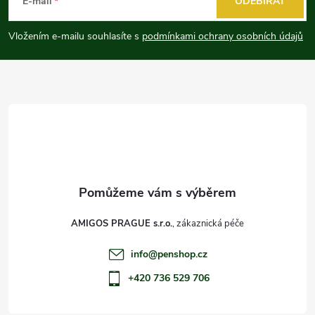
á
E-mail
ODEBÍRAT
p
Vložením e-mailu souhlasíte s
podmínkami ochrany osobních údajů
a
t
í
AMIGOS PRAGUE s.r.o.
info
@
penshop.cz
+420 736 529 706