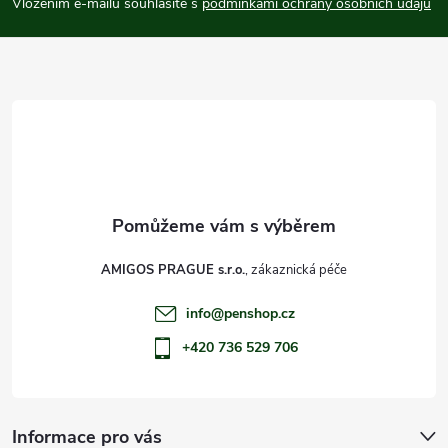
p
Vložením e-mailu souhlasíte s
podmínkami ochrany osobních údajů
a
t
í
AMIGOS PRAGUE s.r.o.
info
@
penshop.cz
+420 736 529 706
Informace pro vás