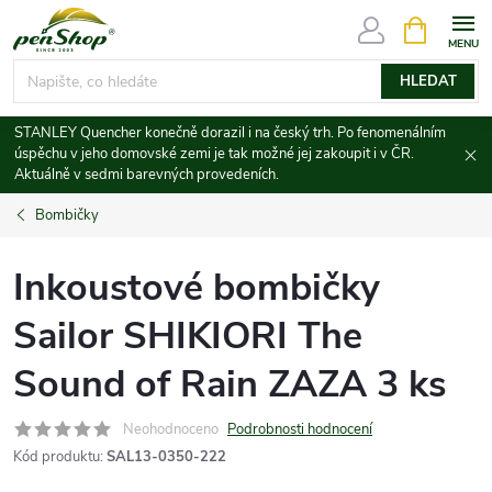
Přejít
NÁKUPNÍ
KOŠÍK
na
obsah
HLEDAT
STANLEY Quencher konečně dorazil i na český trh. Po fenomenálním
úspěchu v jeho domovské zemi je tak možné jej zakoupit i v ČR.
Aktuálně v sedmi barevných provedeních.
Bombičky
Inkoustové bombičky
Sailor SHIKIORI The
Sound of Rain ZAZA 3 ks
Neohodnoceno
Podrobnosti hodnocení
Kód produktu:
SAL13-0350-222