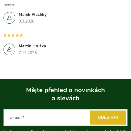
peníze.
Marek Plachky
9.3.2026
Martin Hruška
7.12.2025
Mějte přehled o novinkách
a slevách
Z
á
E-mail
ODEBÍRAT