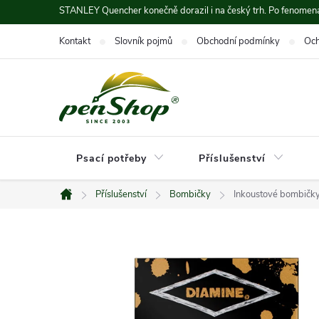
Přejít
STANLEY Quencher konečně dorazil i na český trh. Po fenomená
na
Kontakt
Slovník pojmů
Obchodní podmínky
Och
obsah
Psací potřeby
Příslušenství
Příslušenství
Bombičky
Inkoustové bombičk
Domů