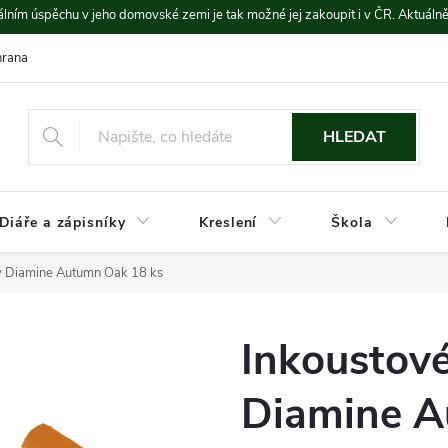
lním úspěchu v jeho domovské zemi je tak možné jej zakoupit i v ČR. Aktuáln
rana údajů
Platba a doprava
HLEDAT
Diáře a zápisníky
Kreslení
Škola
y Diamine Autumn Oak 18 ks
Inkoustov
Diamine A