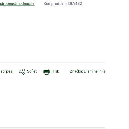
odrobnosti hodnocení
Kód produktu:
DIA432
dací pes
Sdílet
Tisk
Značka:
Diamine Inks