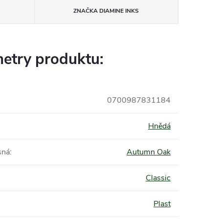
ZNAČKA
DIAMINE INKS
etry produktu:
0700987831184
Hnědá
sná
:
Autumn Oak
Classic
Plast