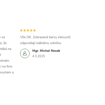
o se
Vše OK. Zobrazené barvy inkoustů
), že
odpovídají reálnému odstínu.
otéká na
Mgr. Michal Nosek
r
4.3.2025
 nemám.
i na firm
koustem a