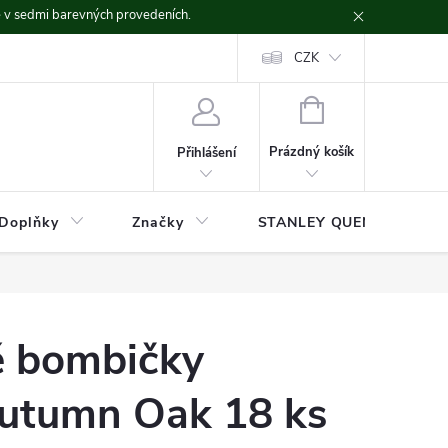
ě v sedmi barevných provedeních.
CZK
NÁKUPNÍ
KOŠÍK
Prázdný košík
Přihlášení
Doplňky
Značky
STANLEY QUENCHER
é bombičky
utumn Oak 18 ks