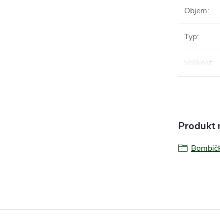
Objem
:
Typ
:
Velikost
:
Produkt n
Bombič