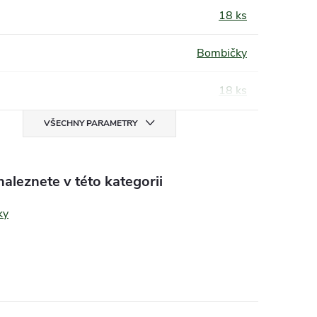
18 ks
Bombičky
18 ks
VŠECHNY PARAMETRY
aleznete v této kategorii
ky