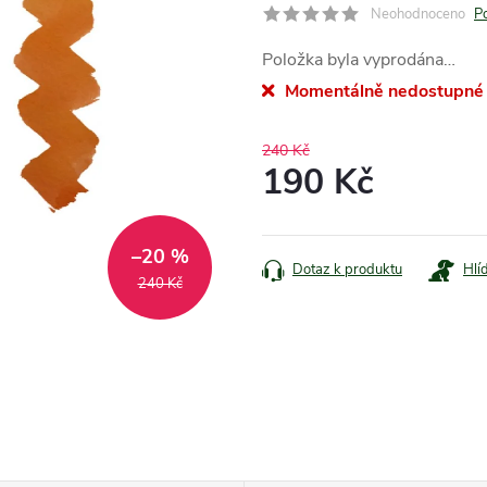
Neohodnoceno
P
Položka byla vyprodána…
Momentálně nedostupné
240 Kč
190 Kč
Měrná
cena:
–20 %
Dotaz k produktu
Hlí
240 Kč