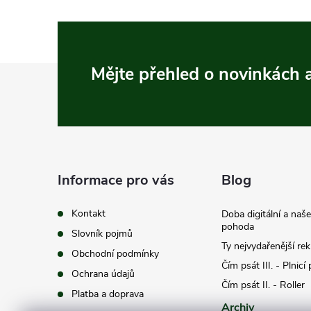
Z
Mějte přehled o novinkách
á
p
a
Informace pro vás
Blog
t
Kontakt
Doba digitální a naš
pohoda
Slovník pojmů
í
Ty nejvydařenější re
Obchodní podmínky
Čím psát III. - Plnicí
Ochrana údajů
Čím psát II. - Roller
Platba a doprava
Archiv