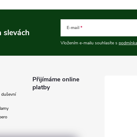
E-mail
a slevách
Vložením e-mailu souhlasíte s
podmínka
Přijímáme online
platby
e duševní
klamy
 pero