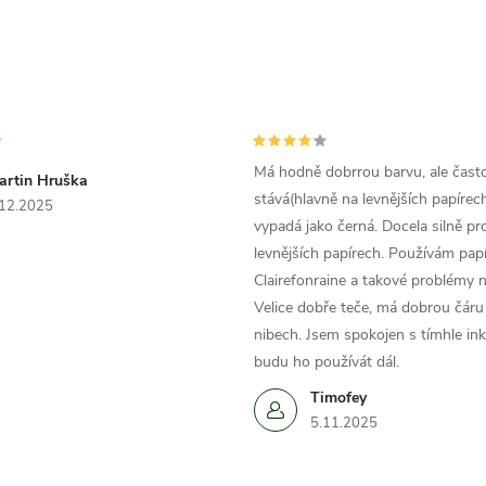
Má hodně dobrrou barvu, ale čast
artin Hruška
stává(hlavně na levnějších papírech
.12.2025
vypadá jako černá. Docela silně pr
levnějších papírech. Používám papí
Clairefonraine a takové problémy
Velice dobře teče, má dobrou čáru 
nibech. Jsem spokojen s tímhle in
budu ho používát dál.
Timofey
5.11.2025