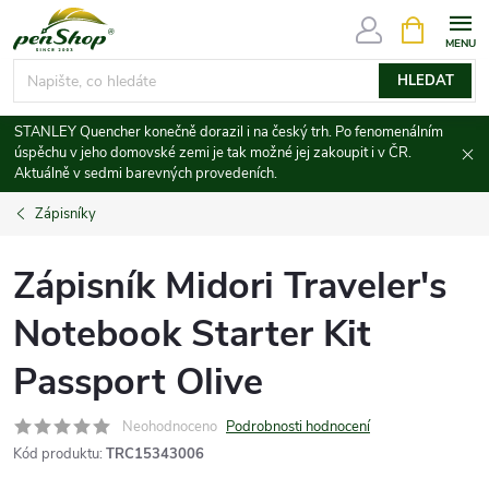
Přejít
NÁKUPNÍ
KOŠÍK
na
obsah
HLEDAT
STANLEY Quencher konečně dorazil i na český trh. Po fenomenálním
úspěchu v jeho domovské zemi je tak možné jej zakoupit i v ČR.
Aktuálně v sedmi barevných provedeních.
Zápisníky
Zápisník Midori Traveler's
Notebook Starter Kit
Passport Olive
Neohodnoceno
Podrobnosti hodnocení
Kód produktu:
TRC15343006