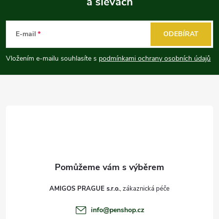
a slevách
Z
á
E-mail
ODEBÍRAT
p
Vložením e-mailu souhlasíte s
podmínkami ochrany osobních údajů
a
t
í
AMIGOS PRAGUE s.r.o.
info
@
penshop.cz