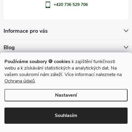
+420 736 529 706
Informace pro vás
Blog
Archiv
Používáme soubory 🍪 cookies
k zajištění funkčnosti
webu a k získávání statistických a analytických dat. Na
Přijímáme online platby
vašem soukromí nám záleží. Více informací naleznete na
Ochrana údajů
.
Nastavení
Copyright 2026
penShop
. Všechna práva vyhrazena.
Souhlasím
Vytvořil Shoptet