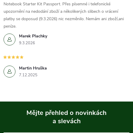
Notebook Starter Kit Passport. Přes písemné i telefonické
upozornění na nedodání zboží a několikerých slibech o vrácení
platby se doposud (9.3.2026) nic nezměnilo. Nemám ani zboží,ani
peníze.
Marek Plachky
9.3.2026
Martin Hruška
7.12.2025
Mějte přehled o novinkách
a slevách
Z