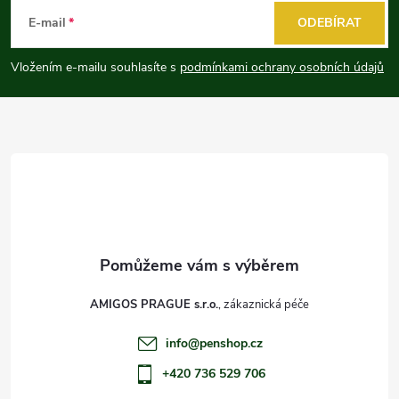
á
E-mail
ODEBÍRAT
p
Vložením e-mailu souhlasíte s
podmínkami ochrany osobních údajů
a
t
í
AMIGOS PRAGUE s.r.o.
info
@
penshop.cz
+420 736 529 706