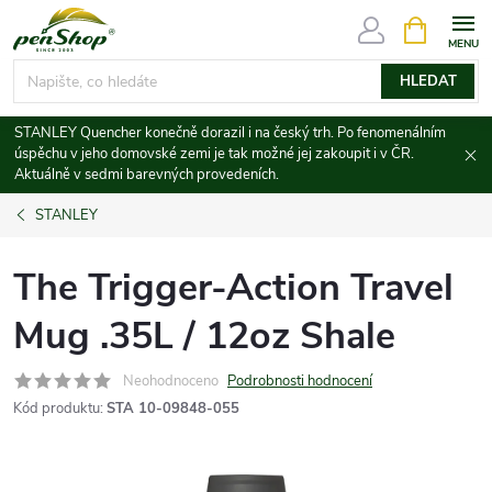
Přejít
NÁKUPNÍ
KOŠÍK
na
obsah
HLEDAT
STANLEY Quencher konečně dorazil i na český trh. Po fenomenálním
úspěchu v jeho domovské zemi je tak možné jej zakoupit i v ČR.
Aktuálně v sedmi barevných provedeních.
STANLEY
The Trigger-Action Travel
Mug .35L / 12oz Shale
Neohodnoceno
Podrobnosti hodnocení
Kód produktu:
STA 10-09848-055