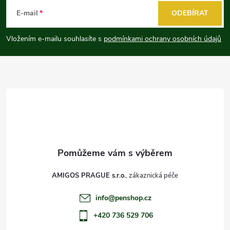
á
E-mail
ODEBÍRAT
p
Vložením e-mailu souhlasíte s
podmínkami ochrany osobních údajů
a
t
í
AMIGOS PRAGUE s.r.o.
info
@
penshop.cz
+420 736 529 706