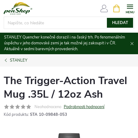
Přejít
NÁKUPNÍ
KOŠÍK
na
obsah
HLEDAT
STANLEY Quencher konečně dorazil i na český trh. Po fenomenálním
úspěchu v jeho domovské zemi je tak možné jej zakoupit i v ČR.
Aktuálně v sedmi barevných provedeních.
STANLEY
The Trigger-Action Travel
Mug .35L / 12oz Ash
Neohodnoceno
Podrobnosti hodnocení
Kód produktu:
STA 10-09848-053