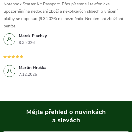
Notebook Starter Kit Passport. Přes písemné i telefonické
upozornění na nedodání zboží a několikerých slibech o vrácení
platby se doposud (9.3.2026) nic nezměnilo. Nemám ani zboží,ani
peníze.
Marek Plachky
9.3.2026
Martin Hruška
7.12.2025
Mějte přehled o novinkách
a slevách
Z