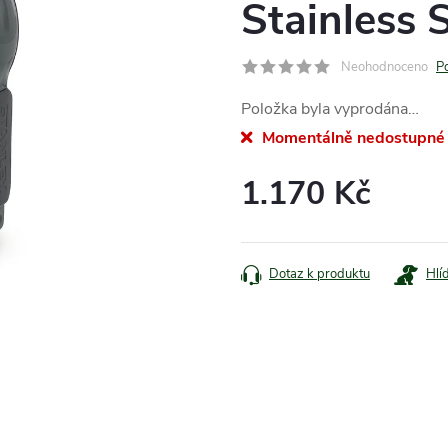
Stainless 
Neohodnoceno
P
Položka byla vyprodána…
Momentálně nedostupné
1.170 Kč
Měrná
cena:
Dotaz k produktu
Hlí