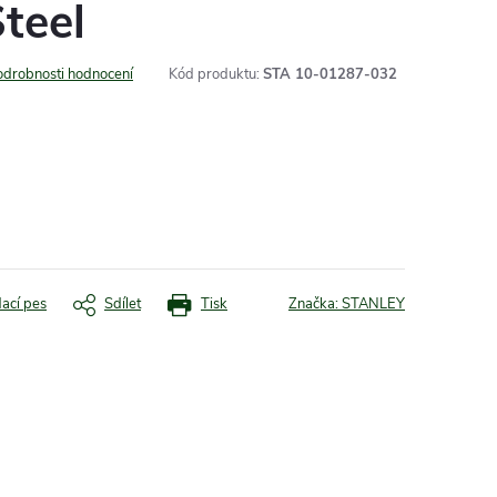
Steel
odrobnosti hodnocení
Kód produktu:
STA 10-01287-032
dací pes
Sdílet
Tisk
Značka:
STANLEY