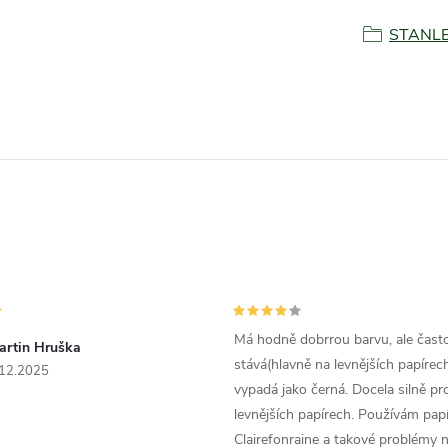
STANL
Má hodně dobrrou barvu, ale čast
artin Hruška
stává(hlavně na levnějších papírech
.12.2025
vypadá jako černá. Docela silně pr
levnějších papírech. Používám papí
Clairefonraine a takové problémy