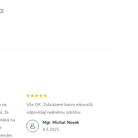
EY
o se
Vše OK. Zobrazené barvy inkoustů
), že
odpovídají reálnému odstínu.
otéká na
Mgr. Michal Nosek
r
4.3.2025
 nemám.