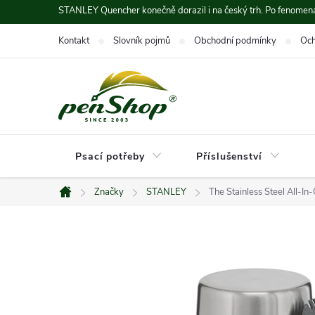
Přejít
STANLEY Quencher konečně dorazil i na český trh. Po fenomená
na
Kontakt
Slovník pojmů
Obchodní podmínky
Och
obsah
Psací potřeby
Příslušenství
Značky
STANLEY
The Stainless Steel All-In
Domů