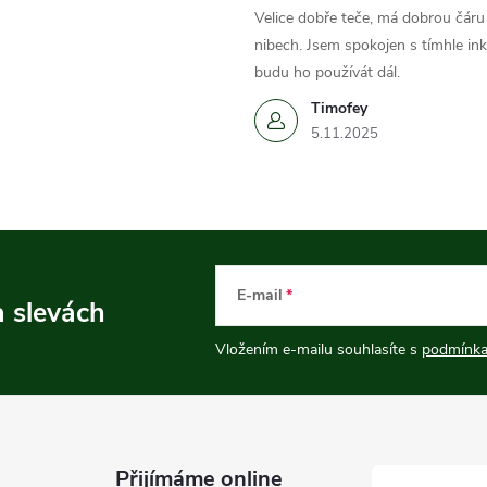
Velice dobře teče, má dobrou čáru 
nibech. Jsem spokojen s tímhle in
budu ho používát dál.
Timofey
5.11.2025
E-mail
a slevách
Vložením e-mailu souhlasíte s
podmínka
Přijímáme online