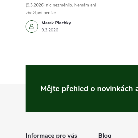
(9.3.2026) nic nezměnilo. Nemám ani
zboží,ani peníze.
Marek Plachky
9.3.2026
Z
Mějte přehled o novinkách
á
p
a
Informace pro vás
Blog