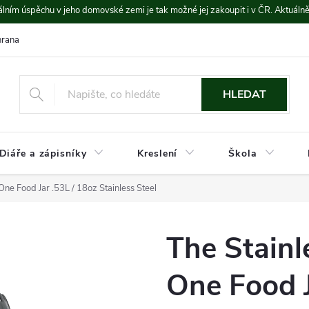
lním úspěchu v jeho domovské zemi je tak možné jej zakoupit i v ČR. Aktuáln
rana údajů
Platba a doprava
HLEDAT
Diáře a zápisníky
Kreslení
Škola
-One Food Jar .53L / 18oz Stainless Steel
The Stainle
One Food J