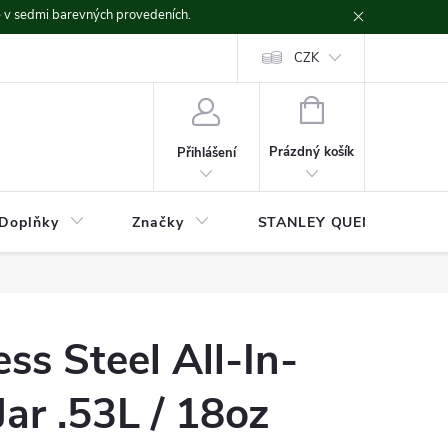
ě v sedmi barevných provedeních.
CZK
NÁKUPNÍ
KOŠÍK
Prázdný košík
Přihlášení
Doplňky
Značky
STANLEY QUENCHER
ss Steel All-In-
ar .53L / 18oz