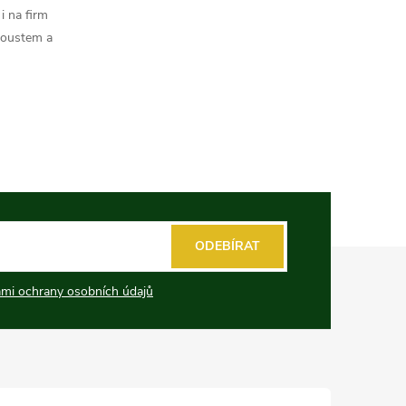
i na firm
koustem a
ODEBÍRAT
mi ochrany osobních údajů