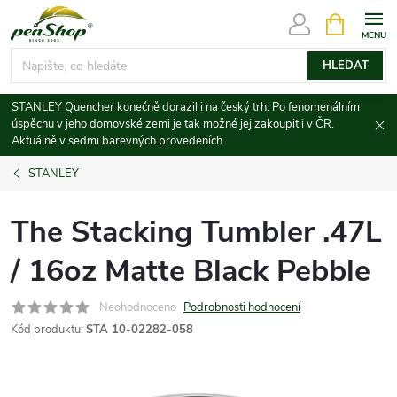
Přejít
NÁKUPNÍ
KOŠÍK
na
obsah
HLEDAT
STANLEY Quencher konečně dorazil i na český trh. Po fenomenálním
úspěchu v jeho domovské zemi je tak možné jej zakoupit i v ČR.
Aktuálně v sedmi barevných provedeních.
STANLEY
The Stacking Tumbler .47L
/ 16oz Matte Black Pebble
Neohodnoceno
Podrobnosti hodnocení
Kód produktu:
STA 10-02282-058