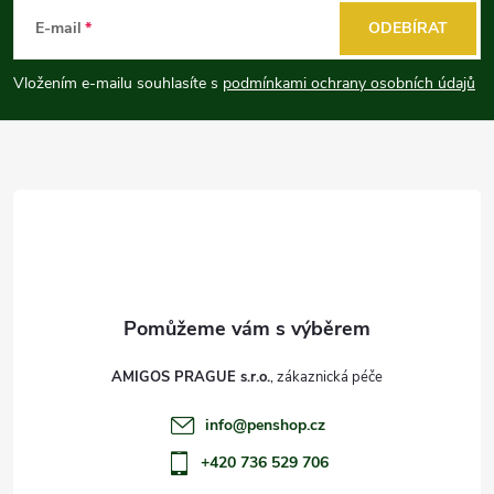
á
E-mail
ODEBÍRAT
p
Vložením e-mailu souhlasíte s
podmínkami ochrany osobních údajů
a
t
í
AMIGOS PRAGUE s.r.o.
info
@
penshop.cz
+420 736 529 706