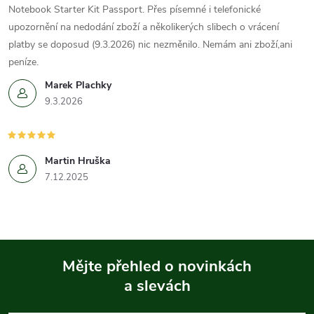
Notebook Starter Kit Passport. Přes písemné i telefonické
upozornění na nedodání zboží a několikerých slibech o vrácení
platby se doposud (9.3.2026) nic nezměnilo. Nemám ani zboží,ani
peníze.
Marek Plachky
9.3.2026
Martin Hruška
7.12.2025
Mějte přehled o novinkách
a slevách
Z