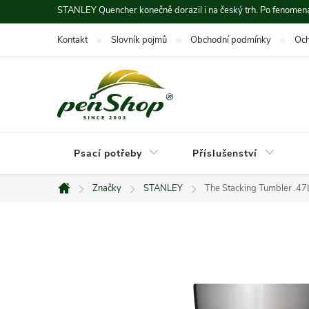
Přejít
STANLEY Quencher konečně dorazil i na český trh. Po fenomená
na
Kontakt
Slovník pojmů
Obchodní podmínky
Och
obsah
Psací potřeby
Příslušenství
Značky
STANLEY
The Stacking Tumbler .4
Domů