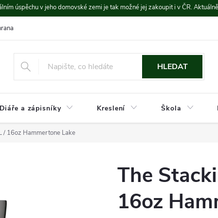
lním úspěchu v jeho domovské zemi je tak možné jej zakoupit i v ČR. Aktuáln
rana údajů
Platba a doprava
HLEDAT
Diáře a zápisníky
Kreslení
Škola
7L / 16oz Hammertone Lake
The Stacki
16oz Ham