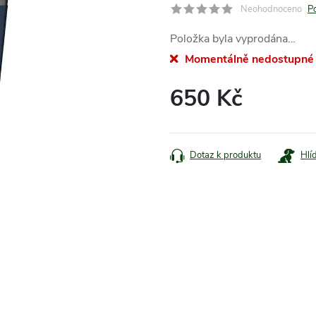
Neohodnoceno
P
Položka byla vyprodána…
Momentálně nedostupné
650 Kč
Měrná
cena:
Dotaz k produktu
Hlí