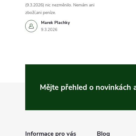
(9.3.2026) nic nezměnilo. Nemám ani
zboží,ani peníze.
Marek Plachky
9.3.2026
Z
Mějte přehled o novinkách
á
p
a
Informace pro vás
Blog