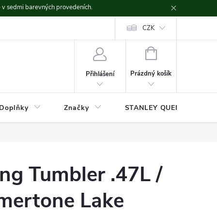
ě v sedmi barevných provedeních.
CZK
NÁKUPNÍ
KOŠÍK
Prázdný košík
Přihlášení
Doplňky
Značky
STANLEY QUENCHER
ng Tumbler .47L /
mertone Lake