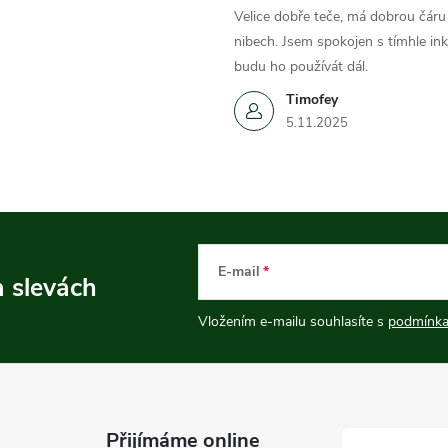
Velice dobře teče, má dobrou čáru 
nibech. Jsem spokojen s tímhle in
budu ho používát dál.
Timofey
5.11.2025
E-mail
a slevách
Vložením e-mailu souhlasíte s
podmínka
Přijímáme online