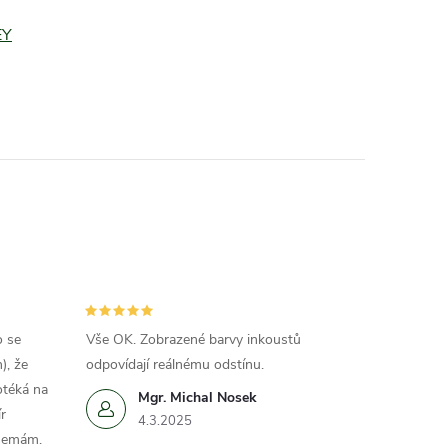
EY
o se
Vše OK. Zobrazené barvy inkoustů
), že
odpovídají reálnému odstínu.
otéká na
Mgr. Michal Nosek
r
4.3.2025
 nemám.