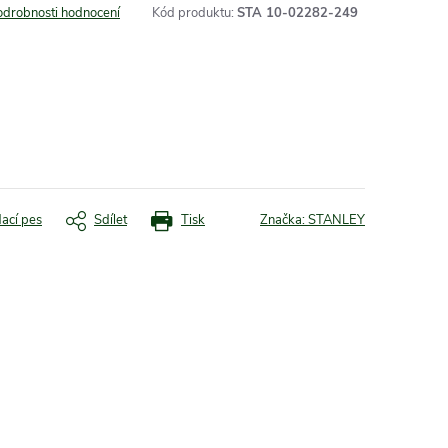
odrobnosti hodnocení
Kód produktu:
STA 10-02282-249
dací pes
Sdílet
Tisk
Značka:
STANLEY