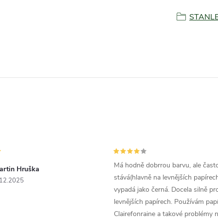
STANL
Má hodně dobrrou barvu, ale čast
artin Hruška
stává(hlavně na levnějších papírech
.12.2025
vypadá jako černá. Docela silně pr
levnějších papírech. Používám papí
Clairefonraine a takové problémy