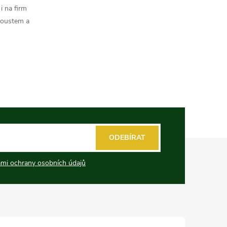
i na firm
koustem a
ODEBÍRAT
mi ochrany osobních údajů