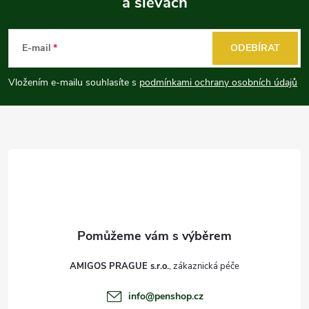
a slevách
Z
á
E-mail
ODEBÍRAT
p
Vložením e-mailu souhlasíte s
podmínkami ochrany osobních údajů
a
t
í
AMIGOS PRAGUE s.r.o.
info
@
penshop.cz