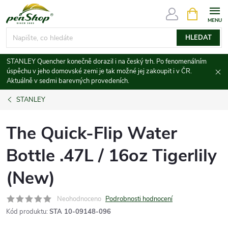
Přejít
NÁKUPNÍ
KOŠÍK
na
obsah
HLEDAT
STANLEY Quencher konečně dorazil i na český trh. Po fenomenálním
úspěchu v jeho domovské zemi je tak možné jej zakoupit i v ČR.
Aktuálně v sedmi barevných provedeních.
STANLEY
The Quick-Flip Water
Bottle .47L / 16oz Tigerlily
(New)
Neohodnoceno
Podrobnosti hodnocení
Kód produktu:
STA 10-09148-096