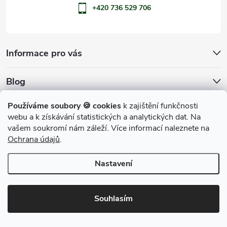
+420 736 529 706
Informace pro vás
Blog
Archiv
Používáme soubory 🍪 cookies
k zajištění funkčnosti
webu a k získávání statistických a analytických dat. Na
Přijímáme online platby
vašem soukromí nám záleží. Více informací naleznete na
Ochrana údajů
.
Nastavení
Copyright 2026
penShop
. Všechna práva vyhrazena.
Souhlasím
Vytvořil Shoptet