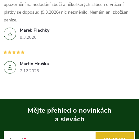
upozornění na nedodání zboží a několikerých slibech o vrácení
platby se doposud (9.3.2026) nic nezměnilo. Nemám ani zboží,ani
peníze.
Marek Plachky
9.3.2026
Martin Hruška
7.12.2025
Mějte přehled o novinkách
a slevách
Z