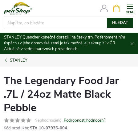
Přejít
NÁKUPNÍ
KOŠÍK
na
obsah
HLEDAT
STANLEY Quencher konečně dorazil i na český trh. Po fenomenálním
úspěchu v jeho domovské zemi je tak možné jej zakoupit i v ČR.
Aktuálně v sedmi barevných provedeních.
STANLEY
The Legendary Food Jar
.7L / 24oz Matte Black
Pebble
Neohodnoceno
Podrobnosti hodnocení
Kód produktu:
STA 10-07936-004