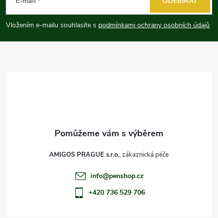
á
E-mail
ODEBÍRAT
p
Vložením e-mailu souhlasíte s
podmínkami ochrany osobních údajů
a
t
í
AMIGOS PRAGUE s.r.o.
info
@
penshop.cz
+420 736 529 706