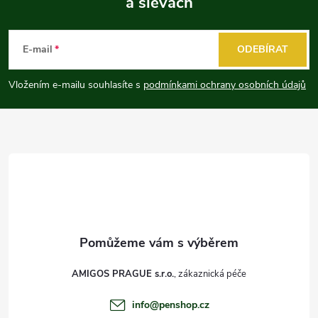
a slevách
Z
á
E-mail
ODEBÍRAT
p
Vložením e-mailu souhlasíte s
podmínkami ochrany osobních údajů
a
t
í
AMIGOS PRAGUE s.r.o.
info
@
penshop.cz