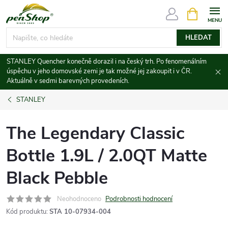
Přejít
NÁKUPNÍ
KOŠÍK
na
obsah
HLEDAT
STANLEY Quencher konečně dorazil i na český trh. Po fenomenálním
úspěchu v jeho domovské zemi je tak možné jej zakoupit i v ČR.
Aktuálně v sedmi barevných provedeních.
STANLEY
The Legendary Classic
Bottle 1.9L / 2.0QT Matte
Black Pebble
Neohodnoceno
Podrobnosti hodnocení
Kód produktu:
STA 10-07934-004