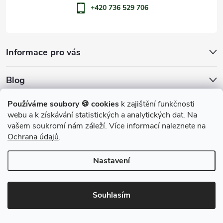
+420 736 529 706
Informace pro vás
Blog
Archiv
Používáme soubory 🍪 cookies
k zajištění funkčnosti
webu a k získávání statistických a analytických dat. Na
Přijímáme online platby
vašem soukromí nám záleží. Více informací naleznete na
Ochrana údajů
.
Nastavení
Copyright 2026
penShop
. Všechna práva vyhrazena.
Souhlasím
Vytvořil Shoptet