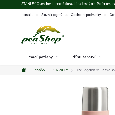
Přejít
STANLEY Quencher konečně dorazil i na český trh. Po fenomená
na
Kontakt
Slovník pojmů
Obchodní podmínky
Och
obsah
Psací potřeby
Příslušenství
Značky
STANLEY
The Legendary Classic Bo
Domů