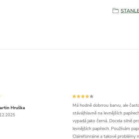
STANL
Má hodně dobrrou barvu, ale čast
artin Hruška
stává(hlavně na levnějších papírech
.12.2025
vypadá jako černá. Docela silně pr
levnějších papírech. Používám papí
Clairefonraine a takové problémy