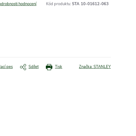
odrobnosti hodnocení
Kód produktu:
STA 10-01612-063
dací pes
Sdílet
Tisk
Značka:
STANLEY