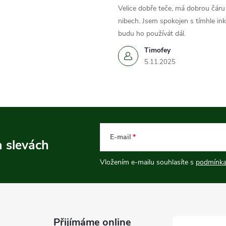
Velice dobře teče, má dobrou čáru 
nibech. Jsem spokojen s tímhle in
budu ho používát dál.
Timofey
5.11.2025
E-mail
a slevách
Vložením e-mailu souhlasíte s
podmínka
Přijímáme online