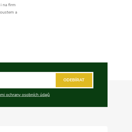
i na firm
koustem a
ODEBÍRAT
mi ochrany osobních údajů