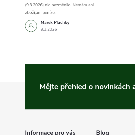
(9.3.2026) nic nezměnilo. Nemám ani
zboží,ani peníze.
Marek Plachky
9.3.2026
Z
Mějte přehled o novinkách
á
p
a
Informace pro vás
Blog