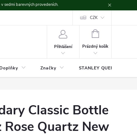
ě v sedmi barevných provedeních.
CZK
NÁKUPNÍ
KOŠÍK
Prázdný košík
Přihlášení
Doplňky
Značky
STANLEY QUENCHER
ary Classic Bottle
oz Rose Quartz New