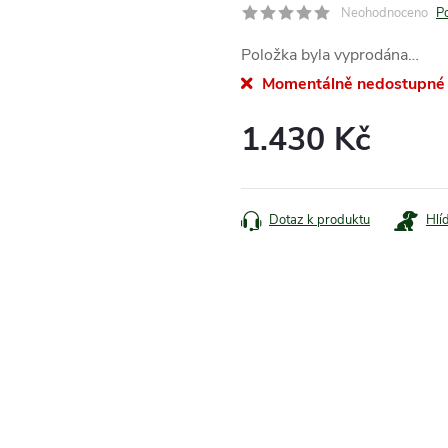
Neohodnoceno
P
Položka byla vyprodána…
Momentálně nedostupné
1.430 Kč
Měrná
cena:
Dotaz k produktu
Hlí