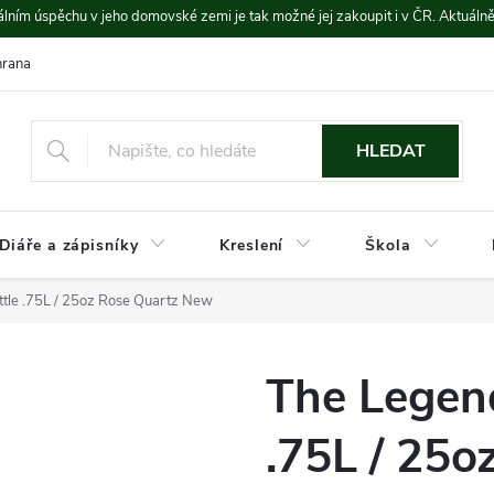
lním úspěchu v jeho domovské zemi je tak možné jej zakoupit i v ČR. Aktuáln
rana údajů
Platba a doprava
HLEDAT
Diáře a zápisníky
Kreslení
Škola
ttle .75L / 25oz Rose Quartz New
The Legend
.75L / 25