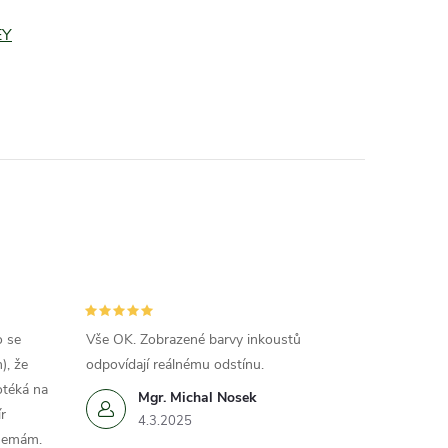
EY
o se
Vše OK. Zobrazené barvy inkoustů
), že
odpovídají reálnému odstínu.
otéká na
Mgr. Michal Nosek
r
4.3.2025
 nemám.