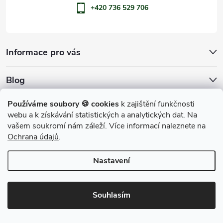
+420 736 529 706
Informace pro vás
Blog
Archiv
Používáme soubory 🍪 cookies
k zajištění funkčnosti
webu a k získávání statistických a analytických dat. Na
Přijímáme online platby
vašem soukromí nám záleží. Více informací naleznete na
Ochrana údajů
.
Nastavení
Copyright 2026
penShop
. Všechna práva vyhrazena.
Souhlasím
Vytvořil Shoptet