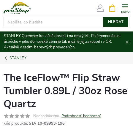
Přejít
NÁKUPNÍ
KOŠÍK
na
obsah
HLEDAT
STANLEY Quencher konečně dorazil i na český trh. Po fenomenálním
úspěchu v jeho domovské zemi je tak možné jej zakoupit i v ČR.
Aktuálně v sedmi barevných provedeních.
STANLEY
The IceFlow™ Flip Straw
Tumbler 0.89L / 30oz Rose
Quartz
Neohodnoceno
Podrobnosti hodnocení
Kód produktu:
STA 10-09993-196