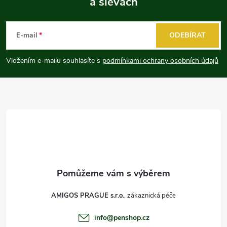
a slevách
Z
á
E-mail
ODEBÍRAT
p
Vložením e-mailu souhlasíte s
podmínkami ochrany osobních údajů
a
t
í
AMIGOS PRAGUE s.r.o.
info
@
penshop.cz