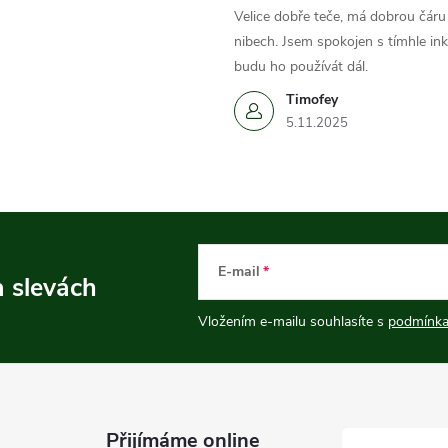
Velice dobře teče, má dobrou čáru 
nibech. Jsem spokojen s tímhle in
budu ho používát dál.
Timofey
5.11.2025
E-mail
a slevách
Vložením e-mailu souhlasíte s
podmínka
Přijímáme online