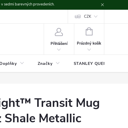
ě v sedmi barevných provedeních.
CZK
NÁKUPNÍ
KOŠÍK
Prázdný košík
Přihlášení
Doplňky
Značky
STANLEY QUENCHER
ight™ Transit Mug
z Shale Metallic