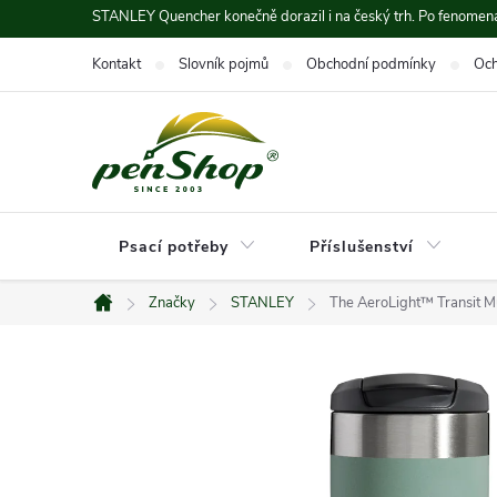
Přejít
STANLEY Quencher konečně dorazil i na český trh. Po fenomená
na
Kontakt
Slovník pojmů
Obchodní podmínky
Och
obsah
Psací potřeby
Příslušenství
Značky
STANLEY
The AeroLight™ Transit Mu
Domů