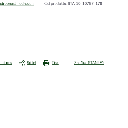
odrobnosti hodnocení
Kód produktu:
STA 10-10787-179
dací pes
Sdílet
Tisk
Značka:
STANLEY