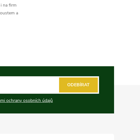
i na firm
koustem a
ODEBÍRAT
mi ochrany osobních údajů