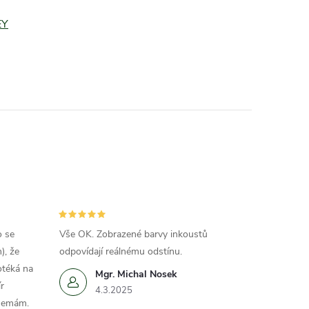
EY
o se
Vše OK. Zobrazené barvy inkoustů
), že
odpovídají reálnému odstínu.
otéká na
Mgr. Michal Nosek
r
4.3.2025
 nemám.