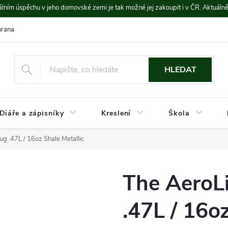
lním úspěchu v jeho domovské zemi je tak možné jej zakoupit i v ČR. Aktuáln
rana údajů
Platba a doprava
HLEDAT
Diáře a zápisníky
Kreslení
Škola
g .47L / 16oz Shale Metallic
The AeroL
.47L / 16o