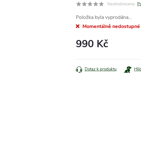
Neohodnoceno
P
Položka byla vyprodána…
Momentálně nedostupné
990 Kč
Měrná
cena:
Dotaz k produktu
Hlí