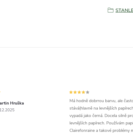
STANL
Má hodně dobrrou barvu, ale čast
artin Hruška
stává(hlavně na levnějších papírech
.12.2025
vypadá jako černá. Docela silně pr
levnějších papírech. Používám papí
Clairefonraine a takové problémy