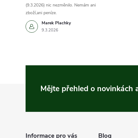
(9.3.2026) nic nezměnilo. Nemám ani
zboží,ani peníze.
Marek Plachky
9.3.2026
Z
Mějte přehled o novinkách
á
p
a
Informace pro vás
Blog