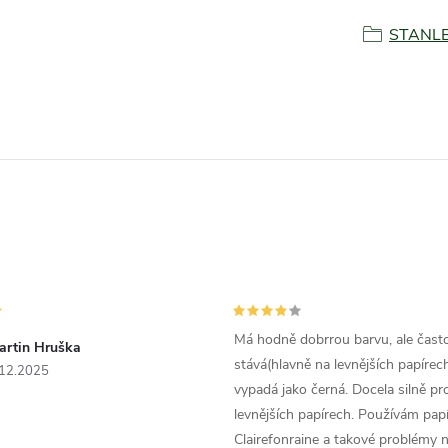
STANL
Má hodně dobrrou barvu, ale čast
artin Hruška
stává(hlavně na levnějších papírech
.12.2025
vypadá jako černá. Docela silně pr
levnějších papírech. Používám papí
Clairefonraine a takové problémy