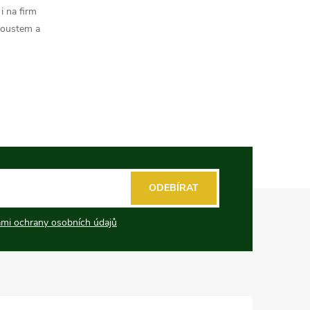
i na firm
koustem a
ODEBÍRAT
mi ochrany osobních údajů