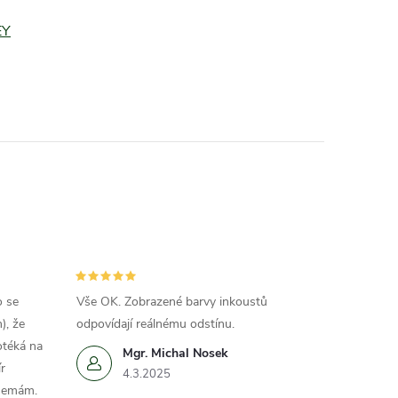
EY
o se
Vše OK. Zobrazené barvy inkoustů
), že
odpovídají reálnému odstínu.
otéká na
Mgr. Michal Nosek
r
4.3.2025
 nemám.