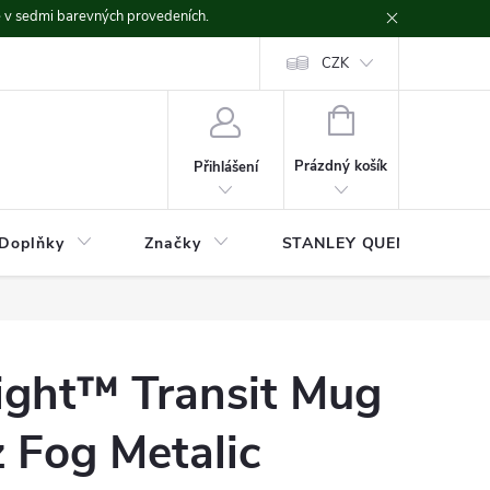
ě v sedmi barevných provedeních.
CZK
NÁKUPNÍ
KOŠÍK
Prázdný košík
Přihlášení
Doplňky
Značky
STANLEY QUENCHER
ight™ Transit Mug
z Fog Metalic