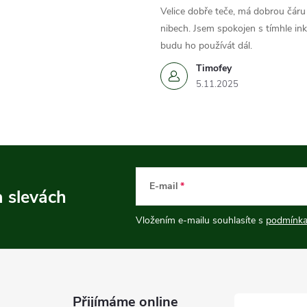
Velice dobře teče, má dobrou čáru 
nibech. Jsem spokojen s tímhle in
budu ho používát dál.
Timofey
5.11.2025
E-mail
a slevách
Vložením e-mailu souhlasíte s
podmínka
Přijímáme online