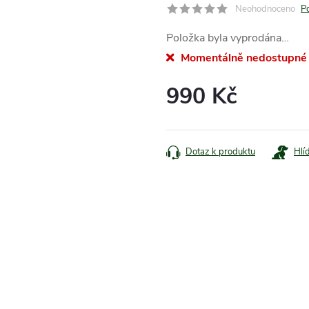
Neohodnoceno
P
Položka byla vyprodána…
Momentálně nedostupné
990 Kč
Měrná
cena:
Dotaz k produktu
Hlí