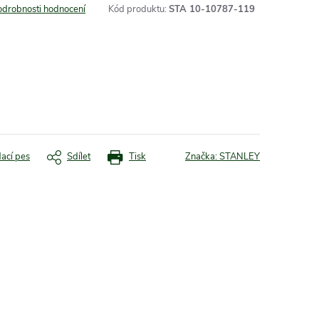
odrobnosti hodnocení
Kód produktu:
STA 10-10787-119
dací pes
Sdílet
Tisk
Značka:
STANLEY