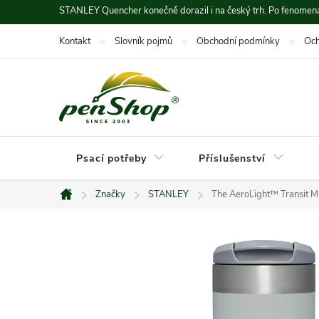
Přejít
STANLEY Quencher konečně dorazil i na český trh. Po fenomená
na
Kontakt
Slovník pojmů
Obchodní podmínky
Och
obsah
Psací potřeby
Příslušenství
Značky
STANLEY
The AeroLight™ Transit M
Domů