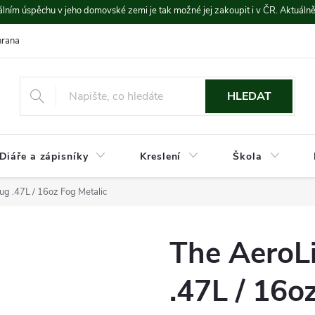
lním úspěchu v jeho domovské zemi je tak možné jej zakoupit i v ČR. Aktuáln
rana údajů
Platba a doprava
HLEDAT
Diáře a zápisníky
Kreslení
Škola
ug .47L / 16oz Fog Metalic
The AeroL
.47L / 16o