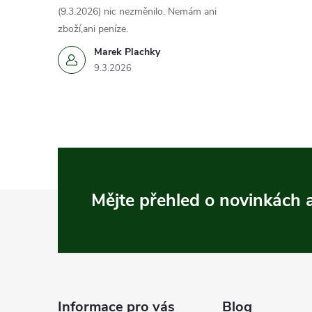
(9.3.2026) nic nezměnilo. Nemám ani
zboží,ani peníze.
Marek Plachky
9.3.2026
Z
Mějte přehled o novinkách
á
p
a
Informace pro vás
Blog