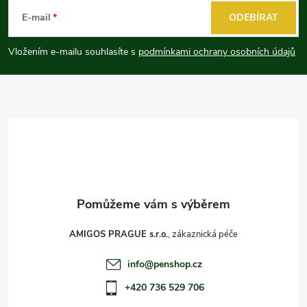
á
E-mail
ODEBÍRAT
p
Vložením e-mailu souhlasíte s
podmínkami ochrany osobních údajů
a
t
í
AMIGOS PRAGUE s.r.o.
info
@
penshop.cz
+420 736 529 706