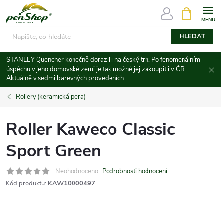
Přejít
NÁKUPNÍ
KOŠÍK
na
obsah
HLEDAT
STANLEY Quencher konečně dorazil i na český trh. Po fenomenálním
úspěchu v jeho domovské zemi je tak možné jej zakoupit i v ČR.
Aktuálně v sedmi barevných provedeních.
Rollery (keramická pera)
Roller Kaweco Classic
Sport Green
Neohodnoceno
Podrobnosti hodnocení
Kód produktu:
KAW10000497