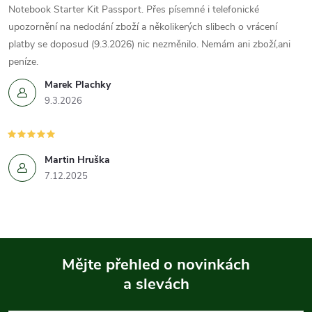
Notebook Starter Kit Passport. Přes písemné i telefonické
upozornění na nedodání zboží a několikerých slibech o vrácení
platby se doposud (9.3.2026) nic nezměnilo. Nemám ani zboží,ani
peníze.
Marek Plachky
9.3.2026
Martin Hruška
7.12.2025
Mějte přehled o novinkách
a slevách
Z