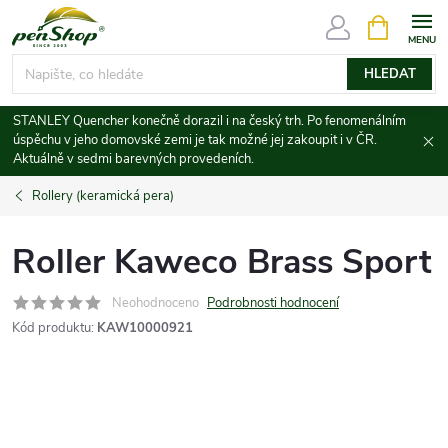
Přejít
NÁKUPNÍ
KOŠÍK
na
obsah
HLEDAT
STANLEY Quencher konečně dorazil i na český trh. Po fenomenálním
úspěchu v jeho domovské zemi je tak možné jej zakoupit i v ČR.
Aktuálně v sedmi barevných provedeních.
Rollery (keramická pera)
Roller Kaweco Brass Sport
Neohodnoceno
Podrobnosti hodnocení
Kód produktu:
KAW10000921