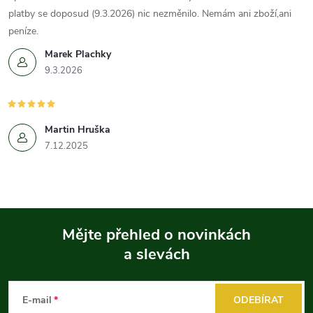
platby se doposud (9.3.2026) nic nezměnilo. Nemám ani zboží,ani
peníze.
Marek Plachky
9.3.2026
Martin Hruška
7.12.2025
Mějte přehled o novinkách
a slevách
Z
á
E-mail
ODEBÍRAT