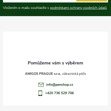
p
Vložením e-mailu souhlasíte s
podmínkami ochrany osobních údajů
a
t
í
AMIGOS PRAGUE s.r.o.
info
@
penshop.cz
+420 736 529 706