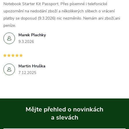
Notebook Starter Kit Passport. Přes písemné i telefonické
upozornění na nedodání zboží a několikerých slibech o vrácení
platby se doposud (9.3.2026) nic nezměnilo. Nemám ani zboží,ani
peníze.
Marek Plachky
9.3.2026
Martin Hruška
7.12.2025
Mějte přehled o novinkách
a slevách
Z