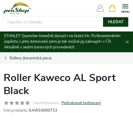
Přejít
NÁKUPNÍ
KOŠÍK
na
obsah
HLEDAT
STANLEY Quencher konečně dorazil i na český trh. Po fenomenálním
úspěchu v jeho domovské zemi je tak možné jej zakoupit i v ČR.
Aktuálně v sedmi barevných provedeních.
Rollery (keramická pera)
Roller Kaweco AL Sport
Black
Neohodnoceno
Podrobnosti hodnocení
Kód produktu:
KAW10000713