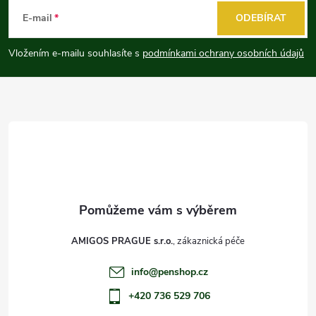
á
E-mail
ODEBÍRAT
p
Vložením e-mailu souhlasíte s
podmínkami ochrany osobních údajů
a
t
í
AMIGOS PRAGUE s.r.o.
info
@
penshop.cz
+420 736 529 706