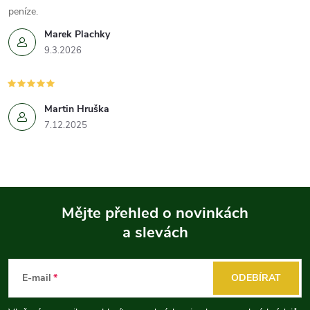
peníze.
Marek Plachky
9.3.2026
Martin Hruška
7.12.2025
Mějte přehled o novinkách
a slevách
Z
á
E-mail
ODEBÍRAT