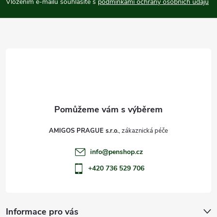
p
Vložením e-mailu souhlasíte s
podmínkami ochrany osobních údajů
a
t
í
AMIGOS PRAGUE s.r.o.
info
@
penshop.cz
+420 736 529 706
Informace pro vás