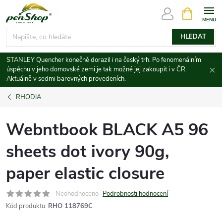
Přejít
NÁKUPNÍ
KOŠÍK
na
obsah
HLEDAT
STANLEY Quencher konečně dorazil i na český trh. Po fenomenálním
úspěchu v jeho domovské zemi je tak možné jej zakoupit i v ČR.
Aktuálně v sedmi barevných provedeních.
RHODIA
Webntbook BLACK A5 96
sheets dot ivory 90g,
paper elastic closure
Neohodnoceno
Podrobnosti hodnocení
Kód produktu:
RHO 118769C