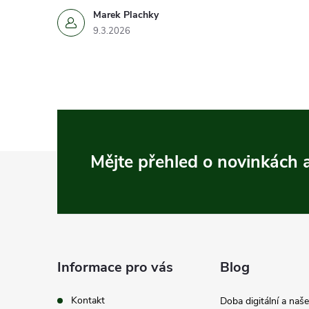
Marek Plachky
9.3.2026
Z
Mějte přehled o novinkách
á
p
a
Informace pro vás
Blog
t
Kontakt
Doba digitální a naš