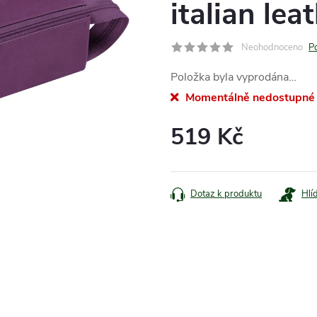
italian le
Neohodnoceno
P
Položka byla vyprodána…
Momentálně nedostupné
519 Kč
Měrná
cena:
Dotaz k produktu
Hlí