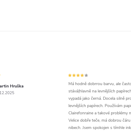
Má hodně dobrrou barvu, ale čast
artin Hruška
stává(hlavně na levnějších papírech
.12.2025
vypadá jako černá. Docela silně pr
levnějších papírech. Používám papí
Clairefonraine a takové problémy
Velice dobře teče, má dobrou čáru 
nibech. Jsem spokojen s tímhle in