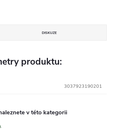
DISKUZE
etry produktu:
3037923190201
aleznete v této kategorii
A