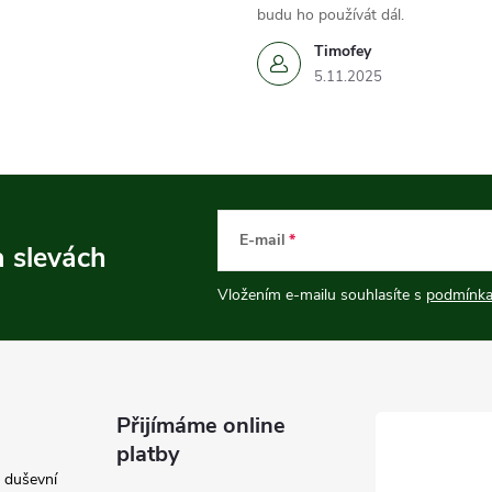
budu ho používát dál.
Timofey
5.11.2025
E-mail
a slevách
Vložením e-mailu souhlasíte s
podmínka
Přijímáme online
platby
e duševní