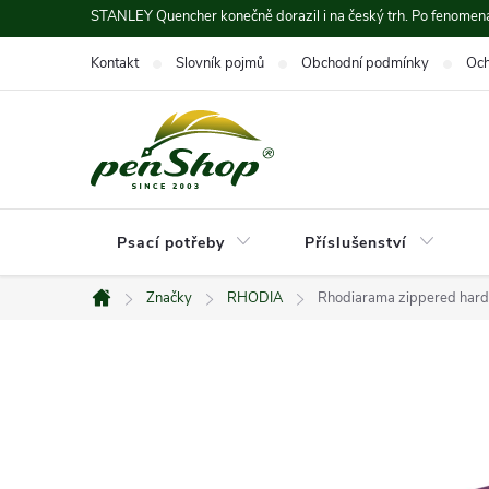
Přejít
STANLEY Quencher konečně dorazil i na český trh. Po fenomená
na
Kontakt
Slovník pojmů
Obchodní podmínky
Och
obsah
Psací potřeby
Příslušenství
Značky
RHODIA
Rhodiarama zippered hard 
Domů