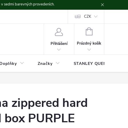
ě v sedmi barevných provedeních.
CZK
NÁKUPNÍ
KOŠÍK
Prázdný košík
Přihlášení
Doplňky
Značky
STANLEY QUENCHER
a zippered hard
il box PURPLE