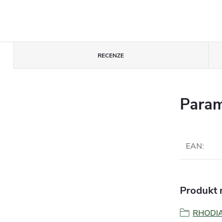
RECENZE
Param
EAN
:
Produkt n
RHODI