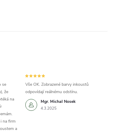
o se
Vše OK. Zobrazené barvy inkoustů
), že
odpovídají reálnému odstínu.
otéká na
Mgr. Michal Nosek
r
4.3.2025
 nemám.
i na firm
koustem a