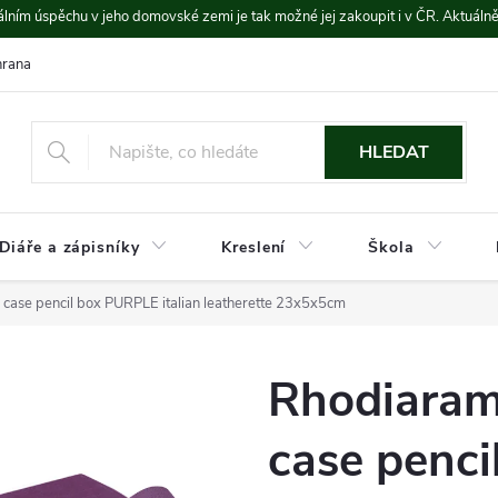
lním úspěchu v jeho domovské zemi je tak možné jej zakoupit i v ČR. Aktuáln
rana údajů
Platba a doprava
HLEDAT
Diáře a zápisníky
Kreslení
Škola
case pencil box PURPLE italian leatherette 23x5x5cm
Rhodiaram
case penc