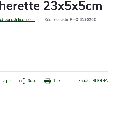
atherette 23x5x5cm
odrobnosti hodnocení
Kód produktu:
RHO 319020C
dací pes
Sdílet
Tisk
Značka:
RHODIA