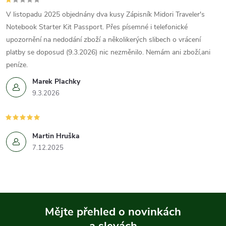
V listopadu 2025 objednány dva kusy Zápisník Midori Traveler's
Notebook Starter Kit Passport. Přes písemné i telefonické
upozornění na nedodání zboží a několikerých slibech o vrácení
platby se doposud (9.3.2026) nic nezměnilo. Nemám ani zboží,ani
peníze.
Marek Plachky
9.3.2026
Martin Hruška
7.12.2025
Mějte přehled o novinkách
a slevách