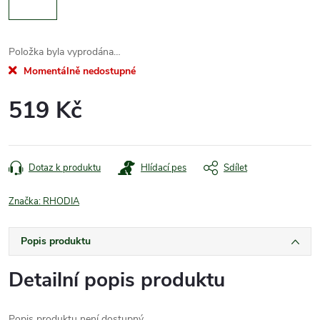
Položka byla vyprodána…
Momentálně nedostupné
519 Kč
Měrná
cena:
Dotaz k produktu
Hlídací pes
Sdílet
Značka:
RHODIA
Popis produktu
Detailní popis produktu
Popis produktu není dostupný