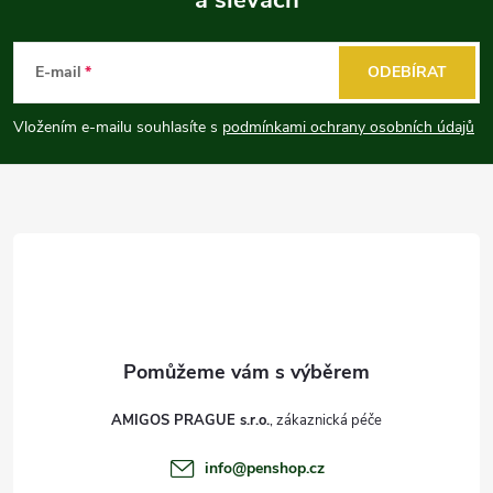
Z
á
E-mail
ODEBÍRAT
p
Vložením e-mailu souhlasíte s
podmínkami ochrany osobních údajů
a
t
í
AMIGOS PRAGUE s.r.o.
info
@
penshop.cz