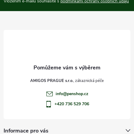
p
Vložením e-mailu souhlasíte s
podmínkami ochrany osobních údajů
a
t
í
AMIGOS PRAGUE s.r.o.
info
@
penshop.cz
+420 736 529 706
Informace pro vás